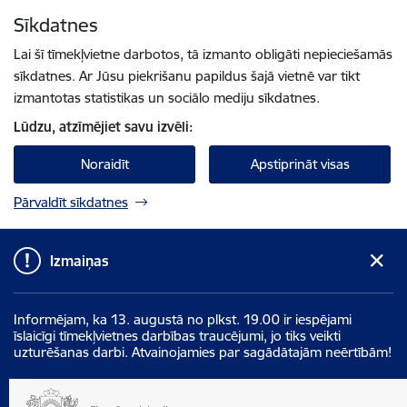
Pāriet uz lapas saturu
Sīkdatnes
Spied
lai meklētu
Enter
Lai šī tīmekļvietne darbotos, tā izmanto obligāti nepieciešamās
sīkdatnes. Ar Jūsu piekrišanu papildus šajā vietnē var tikt
izmantotas statistikas un sociālo mediju sīkdatnes.
Lūdzu, atzīmējiet savu izvēli:
Noraidīt
Apstiprināt visas
Pārvaldīt sīkdatnes
Izmaiņas
Informējam, ka 13. augustā no plkst. 19.00 ir iespējami
īslaicīgi tīmekļvietnes darbības traucējumi, jo tiks veikti
uzturēšanas darbi. Atvainojamies par sagādātajām neērtībām!