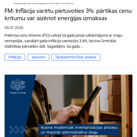
FM: Inflācija varētu pietuvoties 3%: pārtikas cenu
kritumu var aizēnot enerģijas izmaksas
09.07.2026.
Patēriņa cenu līmenis (PCI) Latvijā šā gada jūnijā salīdzinājumā ar maiju
nemainījās, savukārt gada inflācija sasniedza 3,4%, liecina Centrālās
statistikas pārvaldes dati. Sagaidāms, ka gada…
Inflācija
Jaunumi
Tautsaimniecības analīze