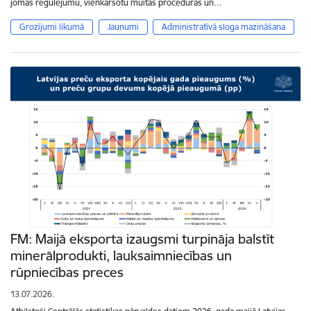
jomas regulējumu, vienkāršotu muitas procedūras un…
Grozījumi likumā
Jaunumi
Administratīvā sloga mazināšana
FM: Maijā eksporta izaugsmi turpināja balstīt
minerālprodukti, lauksaimniecības un
rūpniecības preces
13.07.2026.