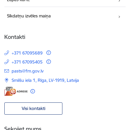
Sīkdatņu izvēles maiņa
Kontakti
+371 67095689
+371 67095405
E-pasts:
pasts@fm.gov.lv
Smilšu iela 1, Rīga, LV-1919, Latvija
Visi kontakti
Sekojiet mums