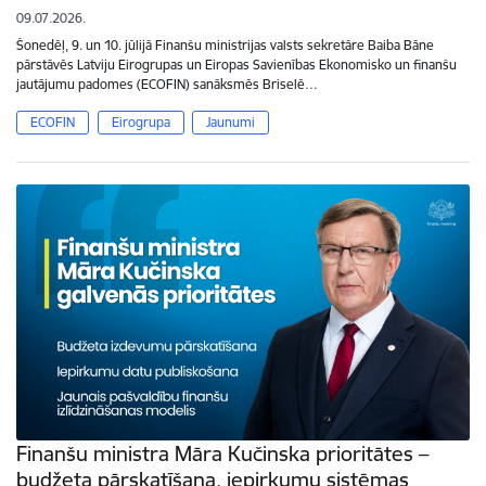
09.07.2026.
Šonedēļ, 9. un 10. jūlijā Finanšu ministrijas valsts sekretāre Baiba Bāne
pārstāvēs Latviju Eirogrupas un Eiropas Savienības Ekonomisko un finanšu
jautājumu padomes (ECOFIN) sanāksmēs Briselē…
ECOFIN
Eirogrupa
Jaunumi
Finanšu ministra Māra Kučinska prioritātes –
budžeta pārskatīšana, iepirkumu sistēmas