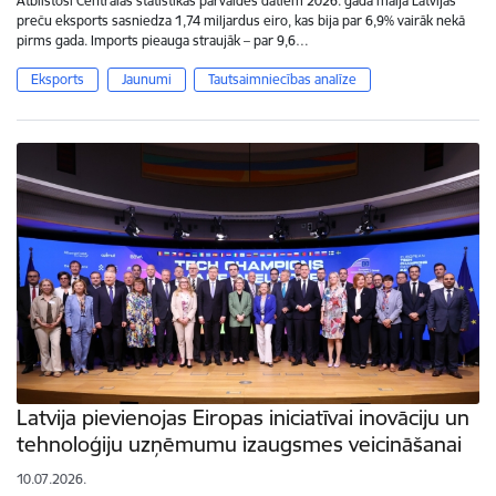
Atbilstoši Centrālās statistikas pārvaldes datiem 2026. gada maijā Latvijas
preču eksports sasniedza 1,74 miljardus eiro, kas bija par 6,9% vairāk nekā
pirms gada. Imports pieauga straujāk – par 9,6…
Eksports
Jaunumi
Tautsaimniecības analīze
Latvija pievienojas Eiropas iniciatīvai inovāciju un
tehnoloģiju uzņēmumu izaugsmes veicināšanai
10.07.2026.