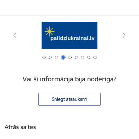
Vai šī informācija bija noderīga?
Sniegt atsauksmi
Kājene
Ātrās saites