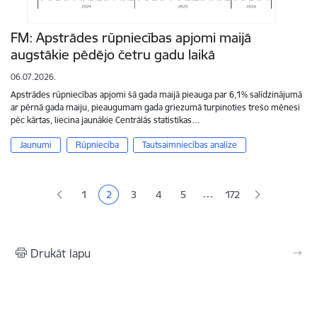
FM: Apstrādes rūpniecības apjomi maijā
augstākie pēdējo četru gadu laikā
06.07.2026.
Apstrādes rūpniecības apjomi šā gada maijā pieauga par 6,1% salīdzinājumā
ar pērnā gada maiju, pieaugumam gada griezumā turpinoties trešo mēnesi
pēc kārtas, liecina jaunākie Centrālās statistikas…
Jaunumi
Rūpniecība
Tautsaimniecības analīze
Lapošana
…
1
2
3
4
5
172
Lapa
Pašreizējā lapa
Lapa
Lapa
Lapa
Drukāt lapu