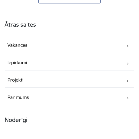
Kājene
Ātrās saites
Vakances
Iepirkumi
Projekti
Par mums
Noderīgi