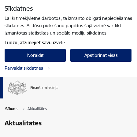
Pāriet uz lapas saturu
Sīkdatnes
Spied
lai meklētu
Enter
Lai šī tīmekļvietne darbotos, tā izmanto obligāti nepieciešamās
sīkdatnes. Ar Jūsu piekrišanu papildus šajā vietnē var tikt
izmantotas statistikas un sociālo mediju sīkdatnes.
Lūdzu, atzīmējiet savu izvēli:
Noraidīt
Apstiprināt visas
Pārvaldīt sīkdatnes
Sākums
Aktualitātes
Aktualitātes