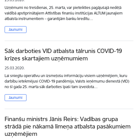
Uzņēmumi no trešdienas, 25. marta, var pieteikties pagājušajā nedēļā
valdībā apstiprinātajiem Attīstības finanšu institūcijas ALTUM jaunajiem
atbalsta instrumentiem – garantijām banku kredītu…
Jaunumi
Sāk darboties VID atbalsta tālrunis COVID-19
krīzes skartajiem uzņēmumiem
25.03.2020.
Lai sniegtu operatīvu un izsmeļošu informāciju visiem uzņēmējiem, kuru
darbību ietekmējusi COVID-19 pandēmija, Valsts ieņēmumu dienestā (VID)
no šī gada 25. marta sāk darboties īpaši tam izveidota…
Jaunumi
Finanšu ministrs Jānis Reirs: Vadības grupa
strādā pie nākamā līmeņa atbalsta pasākumiem
uzņēmējiem