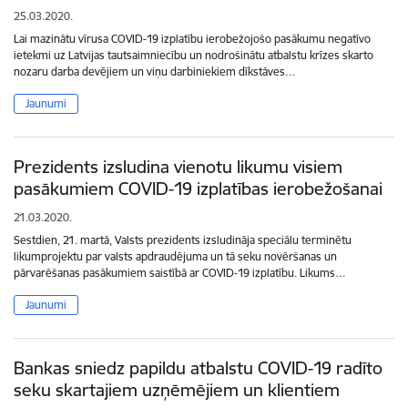
25.03.2020.
Lai mazinātu vīrusa COVID-19 izplatību ierobežojošo pasākumu negatīvo
ietekmi uz Latvijas tautsaimniecību un nodrošinātu atbalstu krīzes skarto
nozaru darba devējiem un viņu darbiniekiem dīkstāves…
Jaunumi
Prezidents izsludina vienotu likumu visiem
pasākumiem COVID-19 izplatības ierobežošanai
21.03.2020.
Sestdien, 21. martā, Valsts prezidents izsludināja speciālu terminētu
likumprojektu par valsts apdraudējuma un tā seku novēršanas un
pārvarēšanas pasākumiem saistībā ar COVID-19 izplatību. Likums…
Jaunumi
Bankas sniedz papildu atbalstu COVID-19 radīto
seku skartajiem uzņēmējiem un klientiem