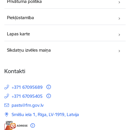
Privātuma politika
Piekļūstamība
Lapas karte
Sīkdatņu izvēles maiņa
Kontakti
+371 67095689
+371 67095405
E-pasts:
pasts@fm.gov.lv
Smilšu iela 1, Rīga, LV-1919, Latvija