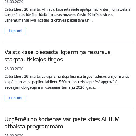
26.03.2020.
Ceturtdien, 26. martā, Ministru kabineta sēdē apstiprināti kritēriji un atbalsta
saņemšanas kārtība, kādā jebkuras nozares Covid-19 krīzes skarts
uzņēmums var kvalificēties dīkstāves pabalstam un…
Jaunumi
Valsts kase piesaista ilgtermiņa resursus
starptautiskajos tirgos
26.03.2020.
Ceturtdien, 26. martā, Latvija izmantoja finanšu tirgos radušos aizņemšanās
iespēju un veica papildu laidienu 550 miljonu eiro apmērā apgrozībā
esošajām obligācijām ar dzēšanas termiņu 2026. gadā,…
Jaunumi
Uzņēmēji no šodienas var pieteikties ALTUM
atbalsta programmām
25.03.2020.