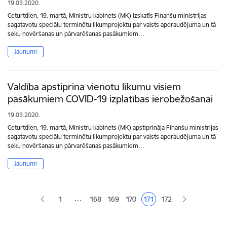
19.03.2020.
Ceturtdien, 19. martā, Ministru kabinets (MK) izskatīs Finanšu ministrijas
sagatavotu speciālu terminētu likumprojektu par valsts apdraudējuma un tā
seku novēršanas un pārvarēšanas pasākumiem…
Jaunumi
Valdība apstiprina vienotu likumu visiem
pasākumiem COVID-19 izplatības ierobežošanai
19.03.2020.
Ceturtdien, 19. martā, Ministru kabinets (MK) apstiprināja Finanšu ministrijas
sagatavotu speciālu terminētu likumprojektu par valsts apdraudējuma un tā
seku novēršanas un pārvarēšanas pasākumiem…
Jaunumi
Lapošana
…
1
168
169
170
171
172
Lapa
Lapa
Lapa
Pašreizējā lapa
Lapa