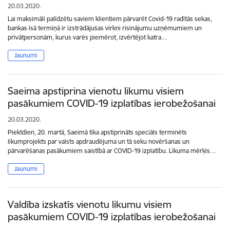
20.03.2020.
Lai maksimāli palīdzētu saviem klientiem pārvarēt Covid-19 radītās sekas,
bankas īsā termiņā ir izstrādājušas virkni risinājumu uzņēmumiem un
privātpersonām, kurus varēs piemērot, izvērtējot katra…
Jaunumi
Saeima apstiprina vienotu likumu visiem
pasākumiem COVID-19 izplatības ierobežošanai
20.03.2020.
Piektdien, 20. martā, Saeimā tika apstiprināts speciāls terminēts
likumprojekts par valsts apdraudējuma un tā seku novēršanas un
pārvarēšanas pasākumiem saistībā ar COVID-19 izplatību. Likuma mērķis…
Jaunumi
Valdība izskatīs vienotu likumu visiem
pasākumiem COVID-19 izplatības ierobežošanai