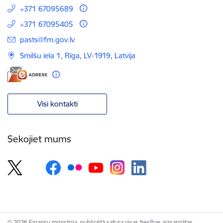
+371 67095689
+371 67095405
E-pasts:
pasts@fm.gov.lv
Smilšu iela 1, Rīga, LV-1919, Latvija
Visi kontakti
Sekojiet mums
© 2026 Finanšu ministrija, publicētā satura visas tiesības aizsargātas.