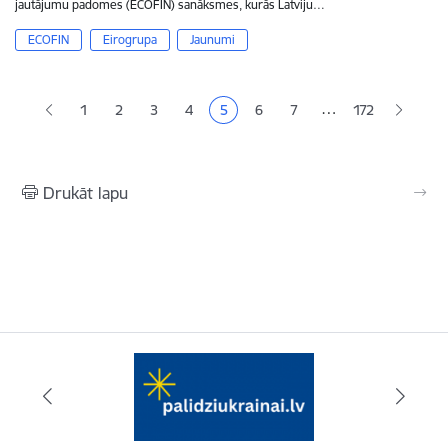
jautājumu padomes (ECOFIN) sanāksmes, kurās Latviju…
ECOFIN
Eirogrupa
Jaunumi
Lapošana
…
1
2
3
4
5
6
7
172
Lapa
Lapa
Lapa
Pašreizējā lapa
Lapa
Lapa
Drukāt lapu