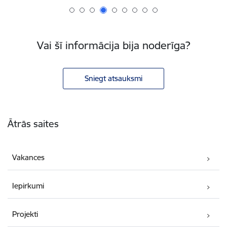
Vai šī informācija bija noderīga?
Sniegt atsauksmi
Kājene
Ātrās saites
Vakances
Iepirkumi
Projekti