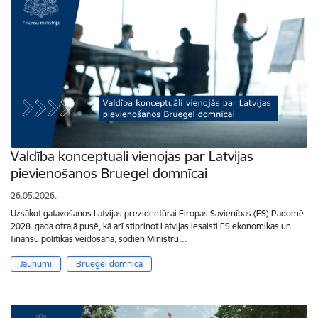
Valdība konceptuāli vienojās par Latvijas
pievienošanos Bruegel domnīcai
26.05.2026.
Uzsākot gatavošanos Latvijas prezidentūrai Eiropas Savienības (ES) Padomē
2028. gada otrajā pusē, kā arī stiprinot Latvijas iesaisti ES ekonomikas un
finanšu politikas veidošanā, šodien Ministru…
Jaunumi
Bruegel domnīca