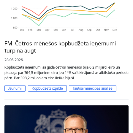
FM: Četros mēnešos kopbudžeta ieņēmumi
turpina augt
28.05.2026.
Kopbudžeta ieņēmumi šā gada četros mēnešos bija 6,2 miljardi eiro un
pieauga par 764,5 miljoniem eiro jeb 14% salīdzinājumā ar atbilstošo periodu
pērn. Par 398,2 miljoniem eiro lielāki bijuši…
Jaunumi
Kopbudžeta izpilde
Tautsaimniecības analīze