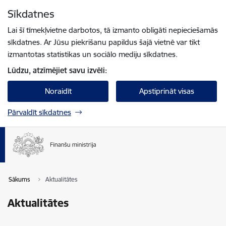
Pāriet uz lapas saturu
Sīkdatnes
Spied
lai meklētu
Enter
Lai šī tīmekļvietne darbotos, tā izmanto obligāti nepieciešamās
sīkdatnes. Ar Jūsu piekrišanu papildus šajā vietnē var tikt
izmantotas statistikas un sociālo mediju sīkdatnes.
Lūdzu, atzīmējiet savu izvēli:
Noraidīt
Apstiprināt visas
Pārvaldīt sīkdatnes
Sākums
Aktualitātes
Aktualitātes