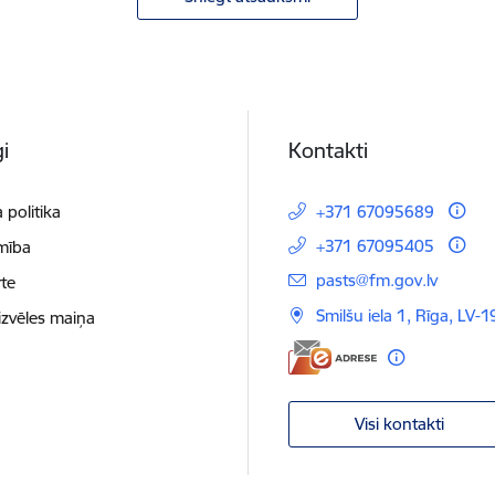
i
Kontakti
 politika
+371 67095689
+371 67095405
mība
E-pasts:
pasts@fm.gov.lv
te
Smilšu iela 1, Rīga, LV-1
izvēles maiņa
Visi kontakti