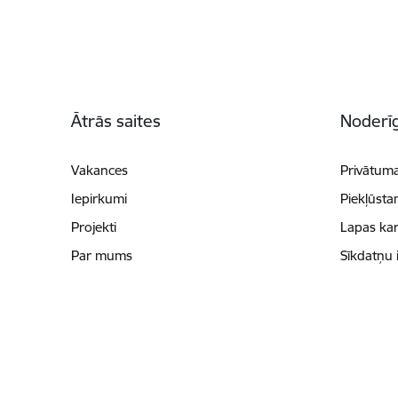
Kājene
Ātrās saites
Noderīg
Vakances
Privātuma
Iepirkumi
Piekļūsta
Projekti
Lapas kar
Par mums
Sīkdatņu 