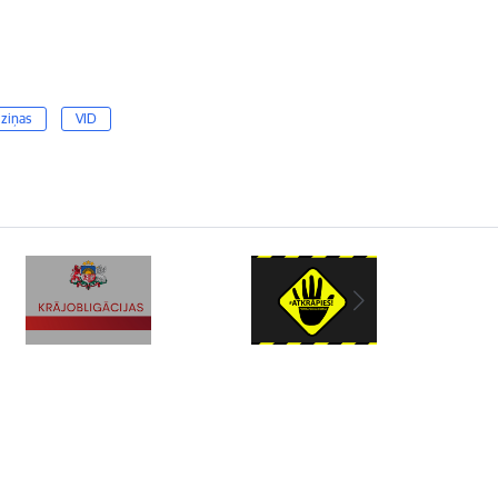
 ziņas
VID