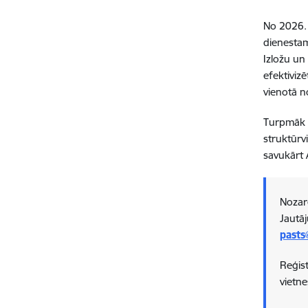
No 2026. 
dienestam
Izložu un
efektiviz
vienotā n
Turpmāk n
struktūrv
savukārt 
Nozar
Jautāj
pasts
Reģist
vietne