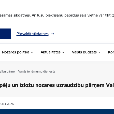
iešamās sīkdatnes. Ar Jūsu piekrišanu papildus šajā vietnē var tikt i
Pārvaldīt sīkdatnes
Nozares politika
Aktualitātes
Valsts budžets
Kon
dzību pārņem Valsts ieņēmumu dienests
pēļu un izložu nozares uzraudzību pārņem Va
26.03.2026.