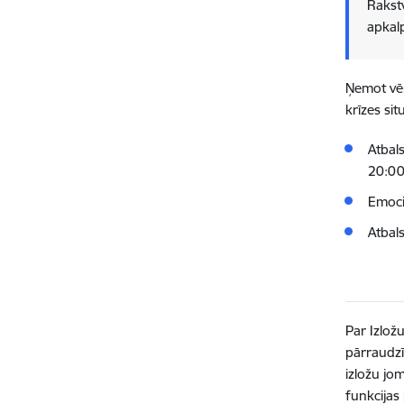
Rakst
apkalp
Ņemot vēr
krīzes si
Atbal
20:0
Emoci
Atbal
Par Izlož
pārraudzī
izložu jo
funkcijas