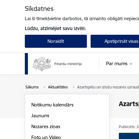
Pāriet uz lapas saturu
Sīkdatnes
Lai šī tīmekļvietne darbotos, tā izmanto obligāti nepiec
Lūdzu, atzīmējiet savu izvēli:
Noraidīt
Apstiprināt visas
Par mums
Sākums
Aktualitātes
Azartspēļu un izložu nozares uzrau
Azarts
Notikumu kalendārs
Jaunumi
Nozares ziņas
Publicēts: 
Foto un Video