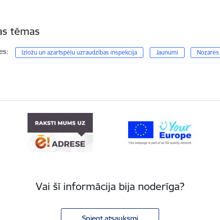
tas tēmas
es:
Izložu un azartspēļu uzraudzības inspekcija
Jaunumi
Nozares
Vai šī informācija bija noderīga?
Sniegt atsauksmi