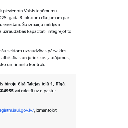
iek pievienota Valsts ieņēmumu
 2025. gada 3. oktobra rīkojumam par
dienestam. Šo izmaiņu mērķis ir
s uzraudzības kapacitāti, integrējot to
anšu sektora uzraudzības pārvaldes
 atbilstības un juridiskos jautājumus,
isko un finanšu kontroli.
ts biroju ēkā Talejas ielā 1, Rīgā
.
504955
vai rakstīt uz e-pastu:
egistrs.iaui.gov.lv/
, izmantojot