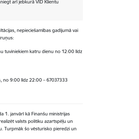
iegt arī jebkurā VID Klientu
tācijas, nepieciešamības gadījumā vai
lruņus:
u tuviniekiem katru dienu no 12:00 līdz
as, no 9:00 līdz 22:00 – 67037333
a 1. janvārī kā Finanšu ministrijas
alizēt valsts politiku azartspēļu un
bu. Turpmāk šo vēsturisko pieredzi un