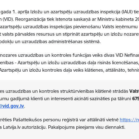
gada 1. aprīļa Izložu un azartspēļu uzraudzības inspekcija (IAUI) t
 (VID). Reorganizācija tiek īstenota saskaņā ar Ministru kabineta
 azartspēļu uzraudzības inspekcijas pievienošanu Valsts ieņēmumu 
ēt valsts pārvaldes resursus un stiprināt azartspēļu un izložu nozare
odokļu un uzraudzības administrēšanas sistēmā.
ozares uzraudzības un kontroles funkcijas veiks divas VID Nefin
ienības - Azartspēļu un izložu uzraudzības daļa risinās licencēšanas,
Azartspēļu un izložu kontroles daļa veiks klātienes, attālināto, tehn
es uzraudzības un kontroles struktūrvienības klātienē strādās
Vals
umu gadījumā klienti un interesenti aicināti sazināties pa tālruni
67
@vid.gov.lv
.
rēties Pašatteikušos personu reģistrā var attālināti vietnē
https://r
s Latvija.lv autorizāciju. Pakalpojums pieejams visu diennakti.