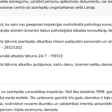
veida iesniegumu, uzrādot personu apliecinošu dokumentu, var iesn
ošanas centrā vai azartspēļu organizēšanas vietā Latvijā.
ā, ka vairs nav pieejamas Inspekcijas nodrošinātā psihologa konsul
tuācijās aicinām izmantot šādus psiholoģiskā atbalsta konsultāciju tā
sta tālrunis azartspēļu atkarības riskam pakļautām personām un viņ
0 – 29323202
onālā atbalsta tālrunis 24/7 – 116123
sta tālrunis atkarību jautājumos, katru dienu, izņemot svētku dien
u un azartspēļu uzraudzības inspekciju: IAUI tika izveidota 1998. gad
bā esoša iestāde. Tās uzdevums gandrīz trīs gadu desmitus ir bijis re
mā, nodrošinot nozares likumību un sabiedrības interešu aizsardzī
 pārņem Valsts ieņēmumu dienests.