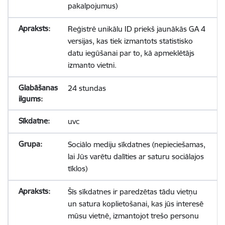
pakalpojumus)
Reģistrē unikālu ID priekš jaunākās GA 4
versijas, kas tiek izmantots statistisko
datu iegūšanai par to, kā apmeklētājs
izmanto vietni.
24 stundas
uvc
Sociālo mediju sīkdatnes (nepieciešamas,
lai Jūs varētu dalīties ar saturu sociālajos
tīklos)
Šīs sīkdatnes ir paredzētas tādu vietņu
un satura koplietošanai, kas jūs interesē
mūsu vietnē, izmantojot trešo personu