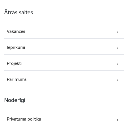
Kājene
Ātrās saites
Vakances
Iepirkumi
Projekti
Par mums
Noderīgi
Privātuma politika