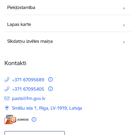
Piekļūstamība
Lapas karte
Sīkdatņu izvēles maiņa
Kontakti
+371 67095689
+371 67095405
E-pasts:
pasts@fm.gov.lv
Smilšu iela 1, Rīga, LV-1919, Latvija