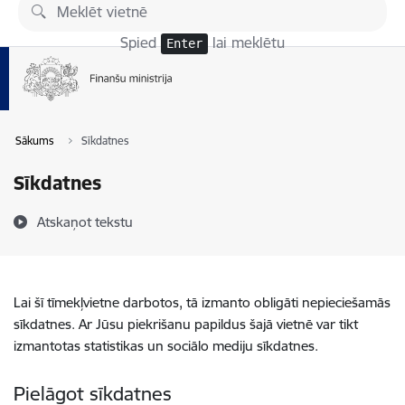
Pāriet uz lapas saturu
Spied
lai meklētu
Enter
Sākums
Sīkdatnes
Sīkdatnes
Atskaņot tekstu
Lai šī tīmekļvietne darbotos, tā izmanto obligāti nepieciešamās
sīkdatnes. Ar Jūsu piekrišanu papildus šajā vietnē var tikt
izmantotas statistikas un sociālo mediju sīkdatnes.
Pielāgot sīkdatnes