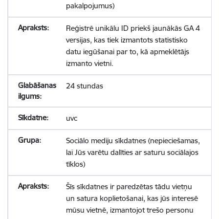
pakalpojumus)
Reģistrē unikālu ID priekš jaunākās GA 4
versijas, kas tiek izmantots statistisko
datu iegūšanai par to, kā apmeklētājs
izmanto vietni.
24 stundas
uvc
Sociālo mediju sīkdatnes (nepieciešamas,
lai Jūs varētu dalīties ar saturu sociālajos
tīklos)
Šīs sīkdatnes ir paredzētas tādu vietņu
un satura koplietošanai, kas jūs interesē
mūsu vietnē, izmantojot trešo personu