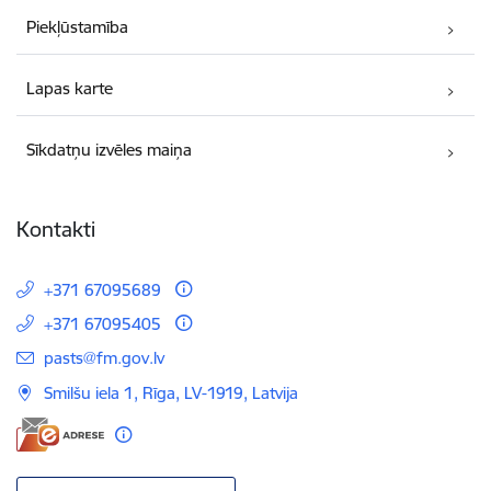
Piekļūstamība
Lapas karte
Sīkdatņu izvēles maiņa
Kontakti
+371 67095689
+371 67095405
E-pasts:
pasts@fm.gov.lv
Smilšu iela 1, Rīga, LV-1919, Latvija