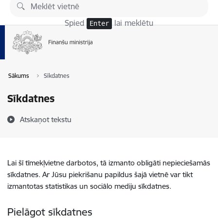
Pāriet uz lapas saturu
Spied
lai meklētu
Enter
Sākums
Sīkdatnes
Sīkdatnes
Atskaņot tekstu
Lai šī tīmekļvietne darbotos, tā izmanto obligāti nepieciešamās
sīkdatnes. Ar Jūsu piekrišanu papildus šajā vietnē var tikt
izmantotas statistikas un sociālo mediju sīkdatnes.
Pielāgot sīkdatnes