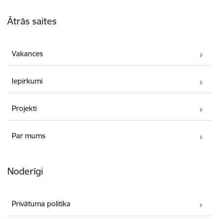
Kājene
Ātrās saites
Vakances
Iepirkumi
Projekti
Par mums
Noderīgi
Privātuma politika