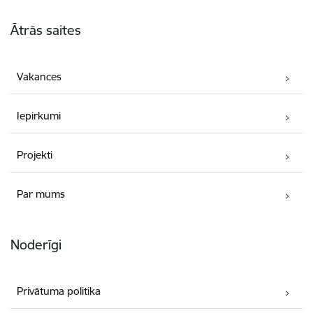
Kājene
Ātrās saites
Vakances
Iepirkumi
Projekti
Par mums
Noderīgi
Privātuma politika