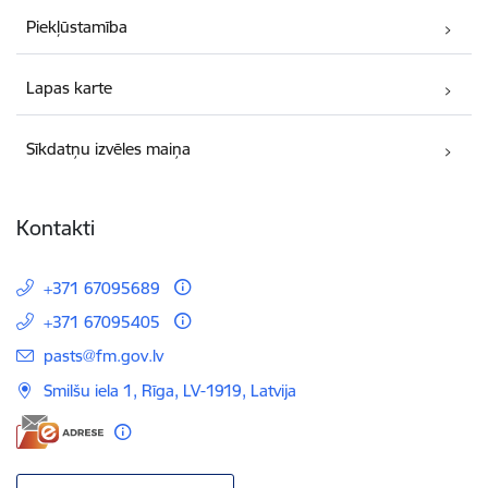
Piekļūstamība
Lapas karte
Sīkdatņu izvēles maiņa
Kontakti
+371 67095689
+371 67095405
E-pasts:
pasts@fm.gov.lv
Smilšu iela 1, Rīga, LV-1919, Latvija