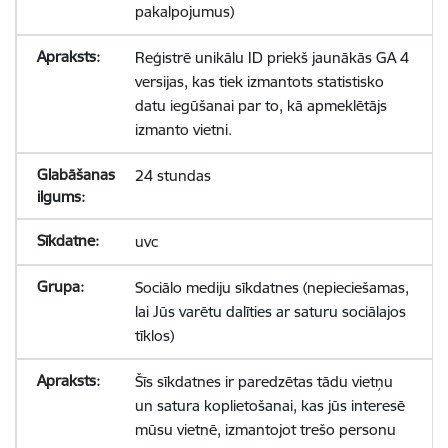
pakalpojumus)
Reģistrē unikālu ID priekš jaunākās GA 4
versijas, kas tiek izmantots statistisko
datu iegūšanai par to, kā apmeklētājs
izmanto vietni.
24 stundas
uvc
Sociālo mediju sīkdatnes (nepieciešamas,
lai Jūs varētu dalīties ar saturu sociālajos
tīklos)
Šīs sīkdatnes ir paredzētas tādu vietņu
un satura koplietošanai, kas jūs interesē
mūsu vietnē, izmantojot trešo personu