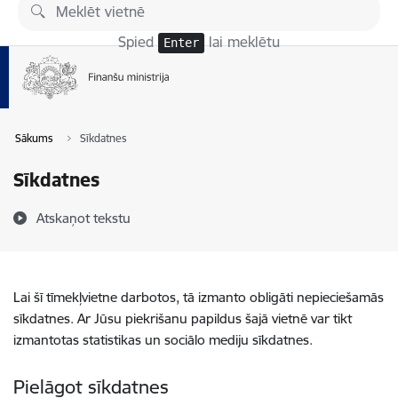
Pāriet uz lapas saturu
Spied
lai meklētu
Enter
Sākums
Sīkdatnes
Sīkdatnes
Atskaņot tekstu
Lai šī tīmekļvietne darbotos, tā izmanto obligāti nepieciešamās
sīkdatnes. Ar Jūsu piekrišanu papildus šajā vietnē var tikt
izmantotas statistikas un sociālo mediju sīkdatnes.
Pielāgot sīkdatnes