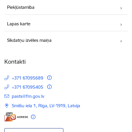
Piekļūstamība
Lapas karte
Sīkdatņu izvēles maiņa
Kontakti
+371 67095689
+371 67095405
E-pasts:
pasts@fm.gov.lv
Smilšu iela 1, Rīga, LV-1919, Latvija