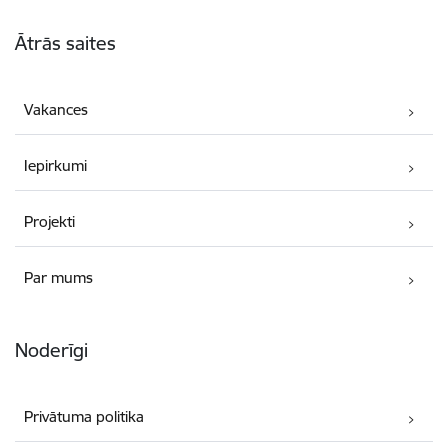
Kājene
Ātrās saites
Vakances
Iepirkumi
Projekti
Par mums
Noderīgi
Privātuma politika