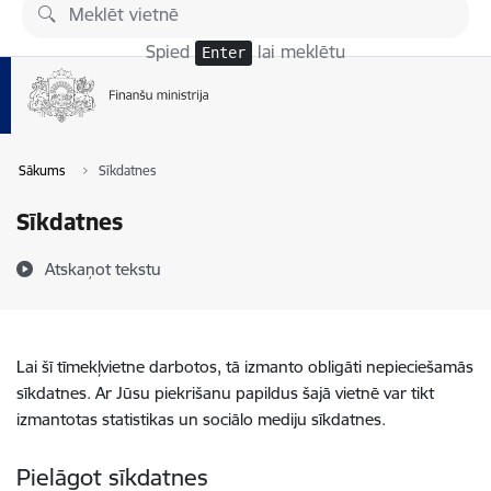
Pāriet uz lapas saturu
Spied
lai meklētu
Enter
Sākums
Sīkdatnes
Sīkdatnes
Atskaņot tekstu
Lai šī tīmekļvietne darbotos, tā izmanto obligāti nepieciešamās
sīkdatnes. Ar Jūsu piekrišanu papildus šajā vietnē var tikt
izmantotas statistikas un sociālo mediju sīkdatnes.
Pielāgot sīkdatnes