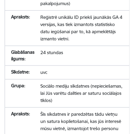
pakalpojumus)
Reģistrē unikālu ID priekš jaunākās GA 4
versijas, kas tiek izmantots statistisko
datu iegūšanai par to, kā apmeklētājs
izmanto vietni.
24 stundas
uvc
Sociālo mediju sīkdatnes (nepieciešamas,
lai Jūs varētu dalīties ar saturu sociālajos
tīklos)
Šīs sīkdatnes ir paredzētas tādu vietņu
un satura koplietošanai, kas jūs interesē
mūsu vietnē, izmantojot trešo personu