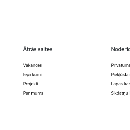
Kājene
Ātrās saites
Noderīg
Vakances
Privātuma
Iepirkumi
Piekļūsta
Projekti
Lapas kar
Par mums
Sīkdatņu 