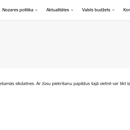
Nozares politika
Aktualitātes
Valsts budžets
Kon
iešamās sīkdatnes. Ar Jūsu piekrišanu papildus šajā vietnē var tikt i