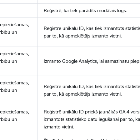
Reģistrē, ka tiek parādīts modālais logs.
nepieciešamas,
Reģistrē unikālu ID, kas tiek izmantots statist
arbību un
par to, kā apmeklētājs izmanto vietni.
nepieciešamas,
arbību un
Izmanto Google Analytics, lai samazinātu piep
nepieciešamas,
Reģistrē unikālu ID, kas tiek izmantots statist
arbību un
par to, kā apmeklētājs izmanto vietni.
nepieciešamas,
Reģistrē unikālu ID priekš jaunākās GA 4 versij
arbību un
izmantots statistisko datu iegūšanai par to, k
izmanto vietni.