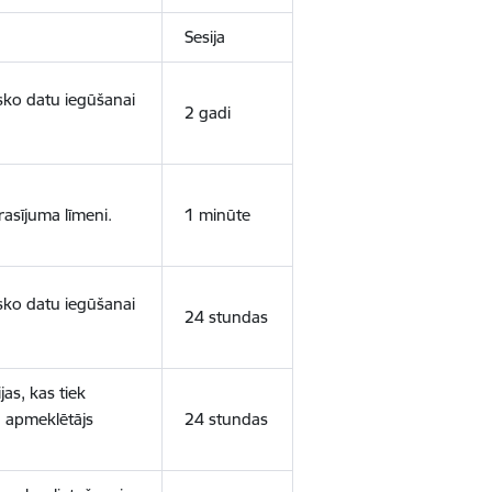
Sesija
isko datu iegūšanai
2 gadi
rasījuma līmeni.
1 minūte
isko datu iegūšanai
24 stundas
as, kas tiek
ā apmeklētājs
24 stundas