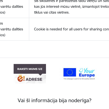
es
Šīs sīkdatnes ir paredzētas tādu vietņu un sat
varētu dalīties
kas jūs interesē mūsu vietnē, izmantojot treš
los)
tīklus vai citas vietnes.
es
varētu dalīties
Cookie is needed for all users for sharing con
los)
Vai šī informācija bija noderīga?