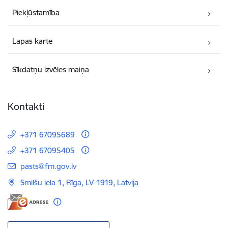
Piekļūstamība
Lapas karte
Sīkdatņu izvēles maiņa
Kontakti
+371 67095689
+371 67095405
E-pasts:
pasts@fm.gov.lv
Smilšu iela 1, Rīga, LV-1919, Latvija