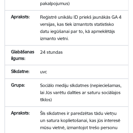
pakalpojumus)
Reģistrē unikālu ID priekš jaunākās GA 4
versijas, kas tiek izmantots statistisko
datu iegūšanai par to, kā apmeklētājs
izmanto vietni.
24 stundas
uvc
Sociālo mediju sīkdatnes (nepieciešamas,
lai Jūs varētu dalīties ar saturu sociālajos
tīklos)
Šīs sīkdatnes ir paredzētas tādu vietņu
un satura koplietošanai, kas jūs interesē
mūsu vietnē, izmantojot trešo personu