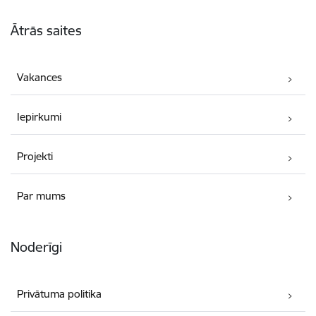
Kājene
Ātrās saites
Vakances
Iepirkumi
Projekti
Par mums
Noderīgi
Privātuma politika