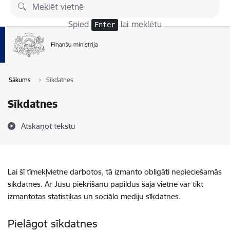
Pāriet uz lapas saturu
Spied
lai meklētu
Enter
Sākums
Sīkdatnes
Sīkdatnes
Atskaņot tekstu
Lai šī tīmekļvietne darbotos, tā izmanto obligāti nepieciešamās
sīkdatnes. Ar Jūsu piekrišanu papildus šajā vietnē var tikt
izmantotas statistikas un sociālo mediju sīkdatnes.
Pielāgot sīkdatnes