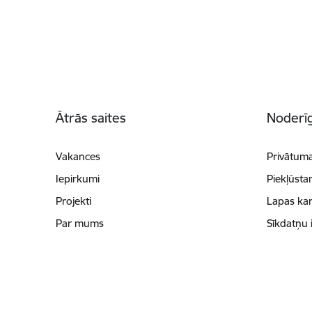
Kājene
Ātrās saites
Noderīg
Vakances
Privātuma
Iepirkumi
Piekļūsta
Projekti
Lapas kar
Par mums
Sīkdatņu 