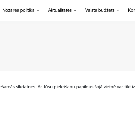
Nozares politika
Aktualitātes
Valsts budžets
Kon
iešamās sīkdatnes. Ar Jūsu piekrišanu papildus šajā vietnē var tikt i