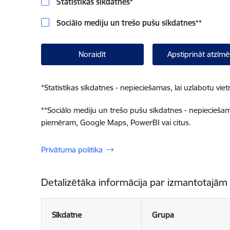
Statistikas sīkdatnes
*
Sociālo mediju un trešo pušu sīkdatnes
**
Noraidīt
Apstiprināt atzīmē
*
Statistikas sīkdatnes - nepieciešamas, lai uzlabotu v
**
Sociālo mediju un trešo pušu sīkdatnes - nepieciešamas
piemēram, Google Maps, PowerBI vai citus.
Privātuma politika
Detalizētāka informācija par izmantotajām
Sīkdatne
Grupa