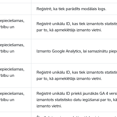
Reģistrē, ka tiek parādīts modālais logs.
nepieciešamas,
Reģistrē unikālu ID, kas tiek izmantots statist
arbību un
par to, kā apmeklētājs izmanto vietni.
nepieciešamas,
arbību un
Izmanto Google Analytics, lai samazinātu piep
nepieciešamas,
Reģistrē unikālu ID, kas tiek izmantots statist
arbību un
par to, kā apmeklētājs izmanto vietni.
nepieciešamas,
Reģistrē unikālu ID priekš jaunākās GA 4 versij
arbību un
izmantots statistisko datu iegūšanai par to, k
izmanto vietni.