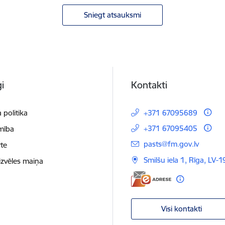
Sniegt atsauksmi
i
Kontakti
 politika
+371 67095689
+371 67095405
mība
E-pasts:
pasts@fm.gov.lv
te
Smilšu iela 1, Rīga, LV-1
izvēles maiņa
Visi kontakti