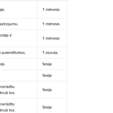
jis.
1 mēnesis
 paziņojumu.
1 mēnesis
otājs ir
1 mēnesis
 autentificētos.
1 stunda
kļa.
Sesija
Sesija
 nerādītu
Sesija
ēruši tos.
 nerādītu
Sesija
ēruši tos.