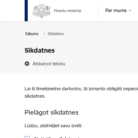
Pāriet uz lapas saturu
Par mums
Sākums
Sīkdatnes
Sīkdatnes
Atskaņot tekstu
Lai šī tīmekļvietne darbotos, tā izmanto obligāti nepiec
sīkdatnes.
Pielāgot sīkdatnes
Lūdzu, atzīmējiet savu izvēli: