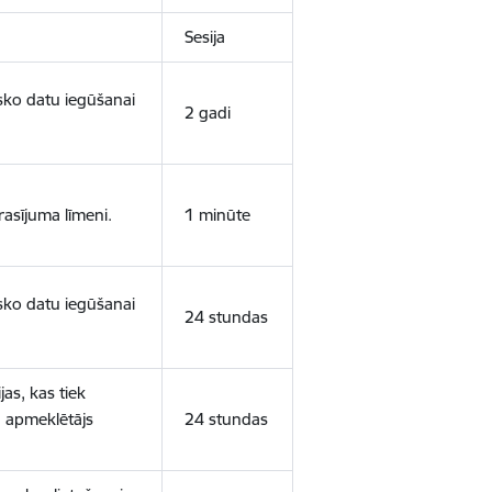
Sesija
isko datu iegūšanai
2 gadi
rasījuma līmeni.
1 minūte
isko datu iegūšanai
24 stundas
as, kas tiek
ā apmeklētājs
24 stundas