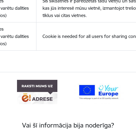
es
Šīs sīkdatnes ir paredzētas tādu vietņu un sat
varētu dalīties
kas jūs interesē mūsu vietnē, izmantojot treš
los)
tīklus vai citas vietnes.
es
varētu dalīties
Cookie is needed for all users for sharing con
los)
Vai šī informācija bija noderīga?