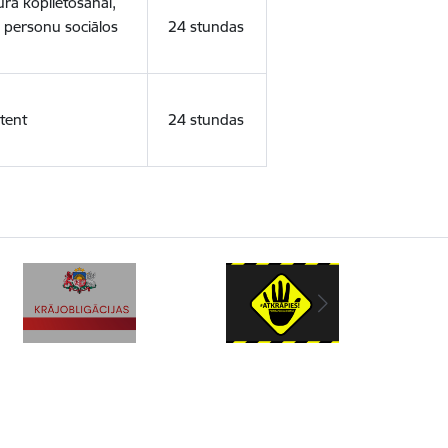
ura koplietošanai,
o personu sociālos
24 stundas
tent
24 stundas