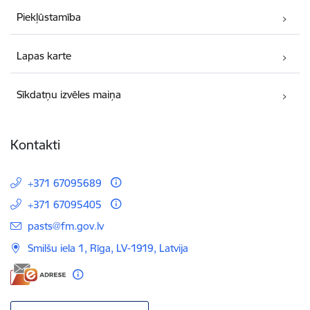
Piekļūstamība
Lapas karte
Sīkdatņu izvēles maiņa
Kontakti
+371 67095689
+371 67095405
E-pasts:
pasts@fm.gov.lv
Smilšu iela 1, Rīga, LV-1919, Latvija