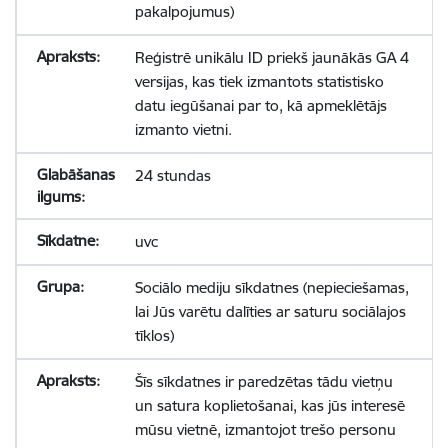
pakalpojumus)
Reģistrē unikālu ID priekš jaunākās GA 4
versijas, kas tiek izmantots statistisko
datu iegūšanai par to, kā apmeklētājs
izmanto vietni.
24 stundas
uvc
Sociālo mediju sīkdatnes (nepieciešamas,
lai Jūs varētu dalīties ar saturu sociālajos
tīklos)
Šīs sīkdatnes ir paredzētas tādu vietņu
un satura koplietošanai, kas jūs interesē
mūsu vietnē, izmantojot trešo personu