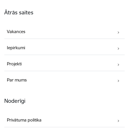
Kājene
Ātrās saites
Vakances
Iepirkumi
Projekti
Par mums
Noderīgi
Privātuma politika