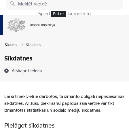
Pāriet uz lapas saturu
Spied
lai meklētu
Enter
Sākums
Sīkdatnes
Sīkdatnes
Atskaņot tekstu
Lai šī tīmekļvietne darbotos, tā izmanto obligāti nepieciešamās
sīkdatnes. Ar Jūsu piekrišanu papildus šajā vietnē var tikt
izmantotas statistikas un sociālo mediju sīkdatnes.
Pielāgot sīkdatnes