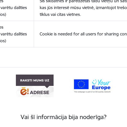
es
Šīs sīkdatnes ir paredzētas tādu vietņu un sat
varētu dalīties
kas jūs interesē mūsu vietnē, izmantojot treš
los)
tīklus vai citas vietnes.
es
varētu dalīties
Cookie is needed for all users for sharing con
los)
Vai šī informācija bija noderīga?