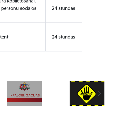
ura koplietošanai,
o personu sociālos
24 stundas
tent
24 stundas