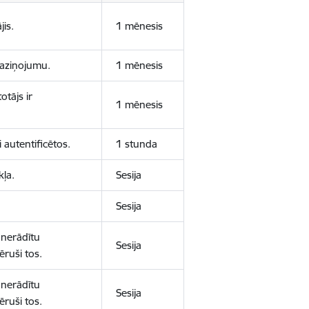
jis.
1 mēnesis
 paziņojumu.
1 mēnesis
otājs ir
1 mēnesis
 autentificētos.
1 stunda
kļa.
Sesija
Sesija
 nerādītu
Sesija
ēruši tos.
 nerādītu
Sesija
ēruši tos.