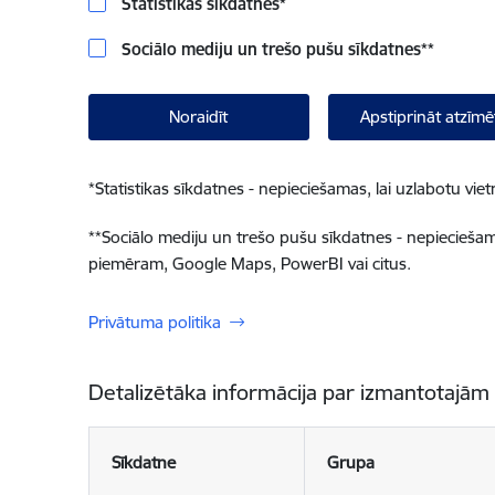
Statistikas sīkdatnes
*
Sociālo mediju un trešo pušu sīkdatnes
**
Noraidīt
Apstiprināt atzīmē
*
Statistikas sīkdatnes - nepieciešamas, lai uzlabotu v
**
Sociālo mediju un trešo pušu sīkdatnes - nepieciešamas
piemēram, Google Maps, PowerBI vai citus.
Privātuma politika
Detalizētāka informācija par izmantotajām
Sīkdatne
Grupa