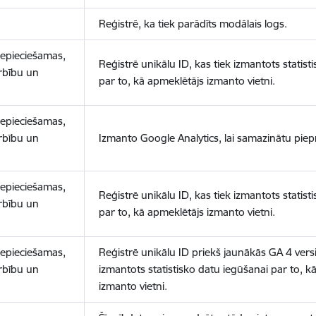
Reģistrē, ka tiek parādīts modālais logs.
nepieciešamas,
Reģistrē unikālu ID, kas tiek izmantots statist
arbību un
par to, kā apmeklētājs izmanto vietni.
nepieciešamas,
arbību un
Izmanto Google Analytics, lai samazinātu piep
nepieciešamas,
Reģistrē unikālu ID, kas tiek izmantots statist
arbību un
par to, kā apmeklētājs izmanto vietni.
nepieciešamas,
Reģistrē unikālu ID priekš jaunākās GA 4 versij
arbību un
izmantots statistisko datu iegūšanai par to, k
izmanto vietni.