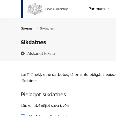
Pāriet uz lapas saturu
Par mums
Sākums
Sīkdatnes
Sīkdatnes
Atskaņot tekstu
Lai šī tīmekļvietne darbotos, tā izmanto obligāti nepiec
sīkdatnes.
Pielāgot sīkdatnes
Lūdzu, atzīmējiet savu izvēli: