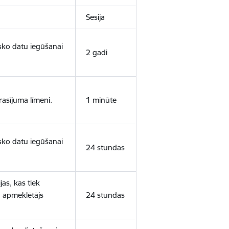
Sesija
isko datu iegūšanai
2 gadi
rasījuma līmeni.
1 minūte
isko datu iegūšanai
24 stundas
as, kas tiek
ā apmeklētājs
24 stundas