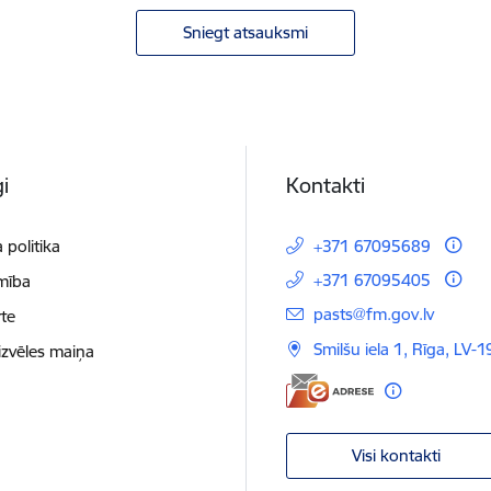
Sniegt atsauksmi
i
Kontakti
 politika
+371 67095689
+371 67095405
mība
E-pasts:
pasts@fm.gov.lv
te
Smilšu iela 1, Rīga, LV-1
izvēles maiņa
Visi kontakti