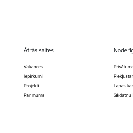
Kājene
Ātrās saites
Noderīg
Vakances
Privātuma
Iepirkumi
Piekļūsta
Projekti
Lapas kar
Par mums
Sīkdatņu 