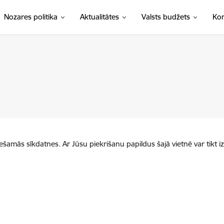
Nozares politika
Aktualitātes
Valsts budžets
Kon
iešamās sīkdatnes. Ar Jūsu piekrišanu papildus šajā vietnē var tikt i