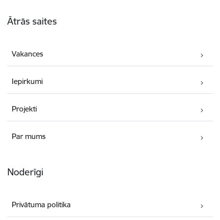
Kājene
Ātrās saites
Vakances
Iepirkumi
Projekti
Par mums
Noderīgi
Privātuma politika