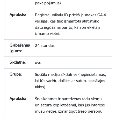
pakalpojumus)
Reģistrē unikālu ID priekš jaunākās GA 4
versijas, kas tiek izmantots statistisko
datu iegūšanai par to, kā apmeklētājs
izmanto vietni.
24 stundas
uvc
Sociālo mediju sīkdatnes (nepieciešamas,
lai Jūs varētu dalīties ar saturu sociālajos
tīklos)
Šīs sīkdatnes ir paredzētas tādu vietņu
un satura koplietošanai, kas jūs interesē
mūsu vietnē, izmantojot trešo personu