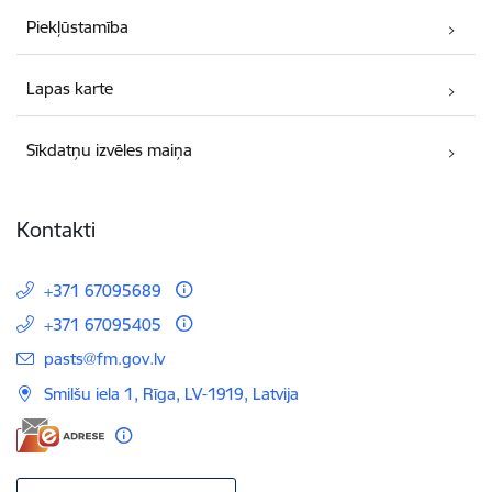
Piekļūstamība
Lapas karte
Sīkdatņu izvēles maiņa
Kontakti
+371 67095689
+371 67095405
E-pasts:
pasts@fm.gov.lv
Smilšu iela 1, Rīga, LV-1919, Latvija