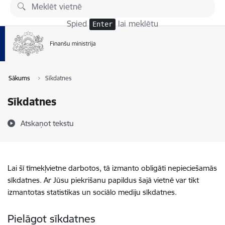
Pāriet uz lapas saturu
Spied
lai meklētu
Enter
Sākums
Sīkdatnes
Sīkdatnes
Atskaņot tekstu
Lai šī tīmekļvietne darbotos, tā izmanto obligāti nepieciešamās
sīkdatnes. Ar Jūsu piekrišanu papildus šajā vietnē var tikt
izmantotas statistikas un sociālo mediju sīkdatnes.
Pielāgot sīkdatnes