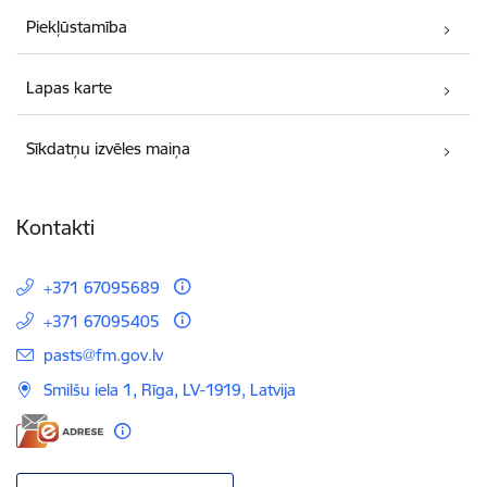
Piekļūstamība
Lapas karte
Sīkdatņu izvēles maiņa
Kontakti
+371 67095689
+371 67095405
E-pasts:
pasts@fm.gov.lv
Smilšu iela 1, Rīga, LV-1919, Latvija