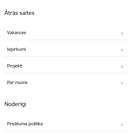
Kājene
Ātrās saites
Vakances
Iepirkumi
Projekti
Par mums
Noderīgi
Privātuma politika