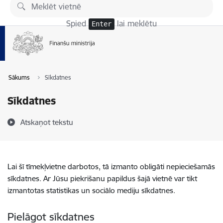
Pāriet uz lapas saturu
Spied
lai meklētu
Enter
Sākums
Sīkdatnes
Sīkdatnes
Atskaņot tekstu
Lai šī tīmekļvietne darbotos, tā izmanto obligāti nepieciešamās
sīkdatnes. Ar Jūsu piekrišanu papildus šajā vietnē var tikt
izmantotas statistikas un sociālo mediju sīkdatnes.
Pielāgot sīkdatnes