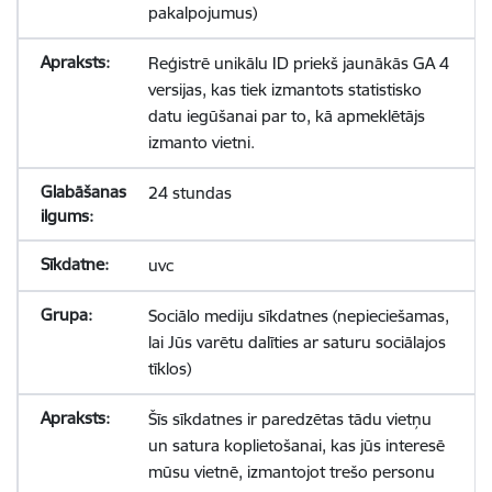
pakalpojumus)
Reģistrē unikālu ID priekš jaunākās GA 4
versijas, kas tiek izmantots statistisko
datu iegūšanai par to, kā apmeklētājs
izmanto vietni.
24 stundas
uvc
Sociālo mediju sīkdatnes (nepieciešamas,
lai Jūs varētu dalīties ar saturu sociālajos
tīklos)
Šīs sīkdatnes ir paredzētas tādu vietņu
un satura koplietošanai, kas jūs interesē
mūsu vietnē, izmantojot trešo personu