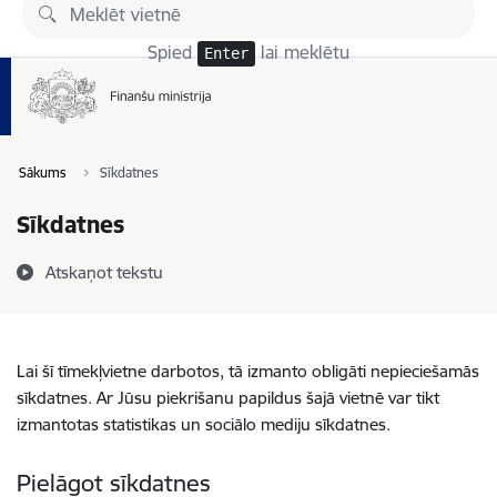
Pāriet uz lapas saturu
Spied
lai meklētu
Enter
Sākums
Sīkdatnes
Sīkdatnes
Atskaņot tekstu
Lai šī tīmekļvietne darbotos, tā izmanto obligāti nepieciešamās
sīkdatnes. Ar Jūsu piekrišanu papildus šajā vietnē var tikt
izmantotas statistikas un sociālo mediju sīkdatnes.
Pielāgot sīkdatnes