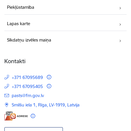
Piekļūstamība
Lapas karte
Sīkdatņu izvēles maiņa
Kontakti
+371 67095689
+371 67095405
E-pasts:
pasts@fm.gov.lv
Smilšu iela 1, Rīga, LV-1919, Latvija