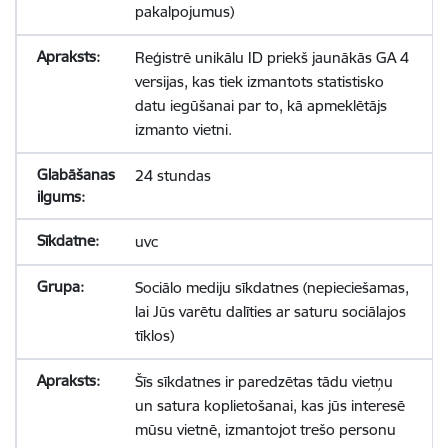
pakalpojumus)
Reģistrē unikālu ID priekš jaunākās GA 4
versijas, kas tiek izmantots statistisko
datu iegūšanai par to, kā apmeklētājs
izmanto vietni.
24 stundas
uvc
Sociālo mediju sīkdatnes (nepieciešamas,
lai Jūs varētu dalīties ar saturu sociālajos
tīklos)
Šīs sīkdatnes ir paredzētas tādu vietņu
un satura koplietošanai, kas jūs interesē
mūsu vietnē, izmantojot trešo personu