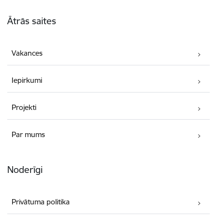
Kājene
Ātrās saites
Vakances
Iepirkumi
Projekti
Par mums
Noderīgi
Privātuma politika