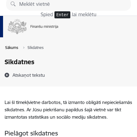
Pāriet uz lapas saturu
Spied
lai meklētu
Enter
Sākums
Sīkdatnes
Sīkdatnes
Atskaņot tekstu
Lai šī tīmekļvietne darbotos, tā izmanto obligāti nepieciešamās
sīkdatnes. Ar Jūsu piekrišanu papildus šajā vietnē var tikt
izmantotas statistikas un sociālo mediju sīkdatnes.
Pielāgot sīkdatnes