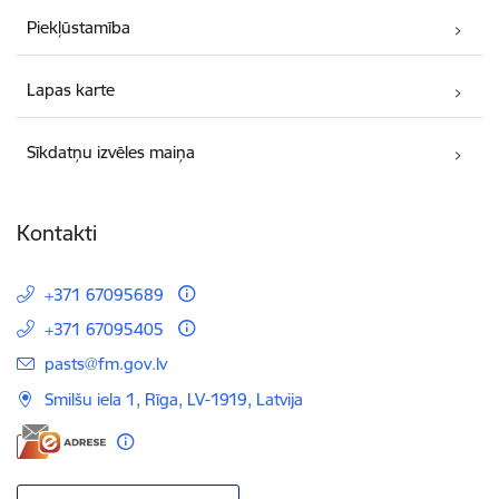
Piekļūstamība
Lapas karte
Sīkdatņu izvēles maiņa
Kontakti
+371 67095689
+371 67095405
E-pasts:
pasts@fm.gov.lv
Smilšu iela 1, Rīga, LV-1919, Latvija