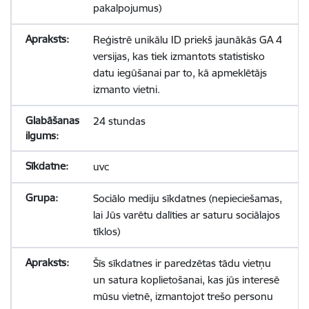
pakalpojumus)
Reģistrē unikālu ID priekš jaunākās GA 4
versijas, kas tiek izmantots statistisko
datu iegūšanai par to, kā apmeklētājs
izmanto vietni.
24 stundas
uvc
Sociālo mediju sīkdatnes (nepieciešamas,
lai Jūs varētu dalīties ar saturu sociālajos
tīklos)
Šīs sīkdatnes ir paredzētas tādu vietņu
un satura koplietošanai, kas jūs interesē
mūsu vietnē, izmantojot trešo personu