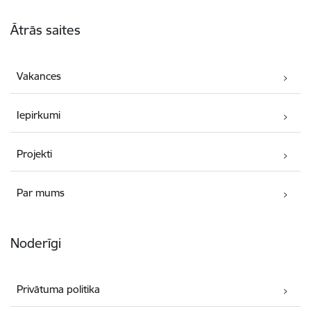
Kājene
Ātrās saites
Vakances
Iepirkumi
Projekti
Par mums
Noderīgi
Privātuma politika