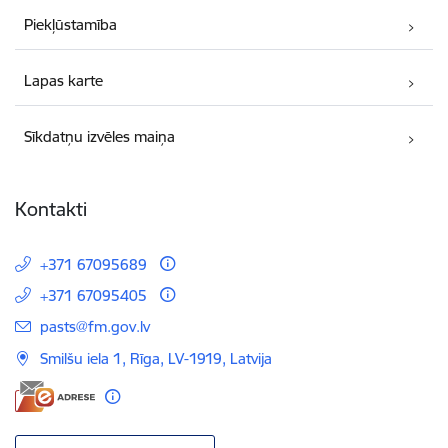
Piekļūstamība
Lapas karte
Sīkdatņu izvēles maiņa
Kontakti
+371 67095689
+371 67095405
E-pasts:
pasts@fm.gov.lv
Smilšu iela 1, Rīga, LV-1919, Latvija