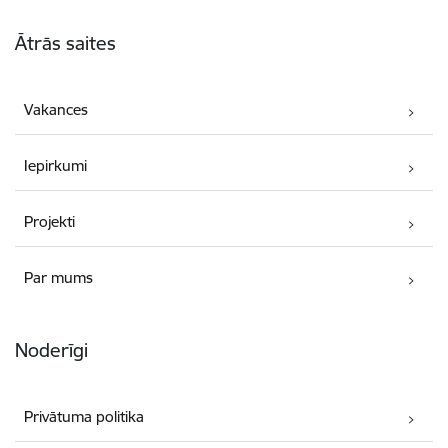
Kājene
Ātrās saites
Vakances
Iepirkumi
Projekti
Par mums
Noderīgi
Privātuma politika