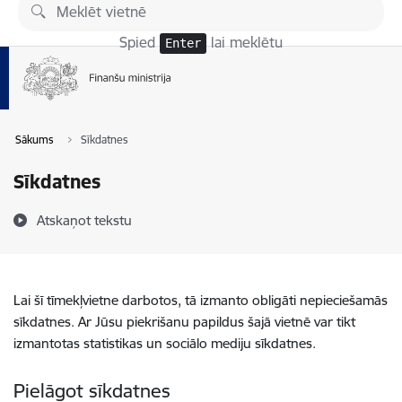
Pāriet uz lapas saturu
Spied
lai meklētu
Enter
Sākums
Sīkdatnes
Sīkdatnes
Atskaņot tekstu
Lai šī tīmekļvietne darbotos, tā izmanto obligāti nepieciešamās
sīkdatnes. Ar Jūsu piekrišanu papildus šajā vietnē var tikt
izmantotas statistikas un sociālo mediju sīkdatnes.
Pielāgot sīkdatnes