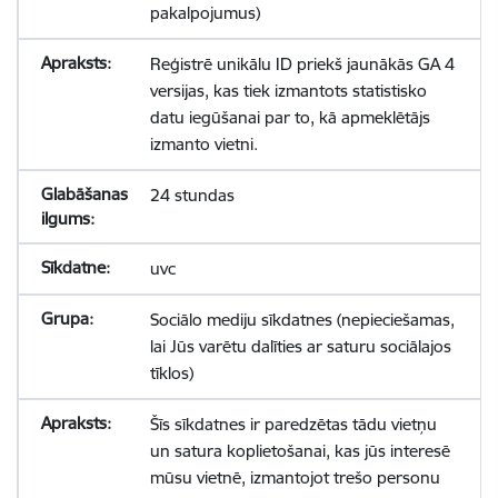
pakalpojumus)
Reģistrē unikālu ID priekš jaunākās GA 4
versijas, kas tiek izmantots statistisko
datu iegūšanai par to, kā apmeklētājs
izmanto vietni.
24 stundas
uvc
Sociālo mediju sīkdatnes (nepieciešamas,
lai Jūs varētu dalīties ar saturu sociālajos
tīklos)
Šīs sīkdatnes ir paredzētas tādu vietņu
un satura koplietošanai, kas jūs interesē
mūsu vietnē, izmantojot trešo personu