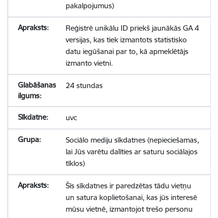
pakalpojumus)
Reģistrē unikālu ID priekš jaunākās GA 4
versijas, kas tiek izmantots statistisko
datu iegūšanai par to, kā apmeklētājs
izmanto vietni.
24 stundas
uvc
Sociālo mediju sīkdatnes (nepieciešamas,
lai Jūs varētu dalīties ar saturu sociālajos
tīklos)
Šīs sīkdatnes ir paredzētas tādu vietņu
un satura koplietošanai, kas jūs interesē
mūsu vietnē, izmantojot trešo personu