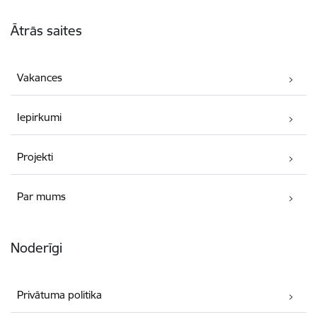
Kājene
Ātrās saites
Vakances
Iepirkumi
Projekti
Par mums
Noderīgi
Privātuma politika