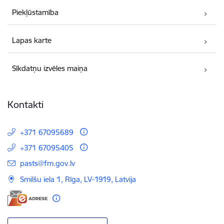
Piekļūstamība
Lapas karte
Sīkdatņu izvēles maiņa
Kontakti
+371 67095689
+371 67095405
E-pasts:
pasts@fm.gov.lv
Smilšu iela 1, Rīga, LV-1919, Latvija