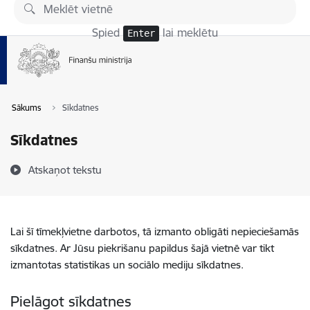
Pāriet uz lapas saturu
Spied
lai meklētu
Enter
Sākums
Sīkdatnes
Sīkdatnes
Atskaņot tekstu
Lai šī tīmekļvietne darbotos, tā izmanto obligāti nepieciešamās
sīkdatnes. Ar Jūsu piekrišanu papildus šajā vietnē var tikt
izmantotas statistikas un sociālo mediju sīkdatnes.
Pielāgot sīkdatnes