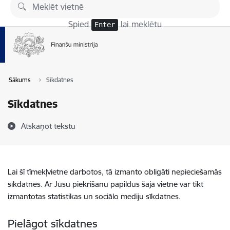
Pāriet uz lapas saturu
Spied
lai meklētu
Enter
Sākums
Sīkdatnes
Sīkdatnes
Atskaņot tekstu
Lai šī tīmekļvietne darbotos, tā izmanto obligāti nepieciešamās
sīkdatnes. Ar Jūsu piekrišanu papildus šajā vietnē var tikt
izmantotas statistikas un sociālo mediju sīkdatnes.
Pielāgot sīkdatnes