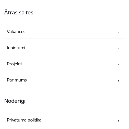
Kājene
Ātrās saites
Vakances
Iepirkumi
Projekti
Par mums
Noderīgi
Privātuma politika