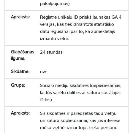
pakalpojumus)
Reģistrē unikālu ID priekš jaunākās GA 4
versijas, kas tiek izmantots statistisko
datu iegūšanai par to, kā apmeklētājs
izmanto vietni.
24 stundas
uvc
Sociālo mediju sīkdatnes (nepieciešamas,
lai Jūs varētu dalīties ar saturu sociālajos
tīklos)
Šīs sīkdatnes ir paredzētas tādu vietņu
un satura koplietošanai, kas jūs interesē
mūsu vietnē, izmantojot trešo personu