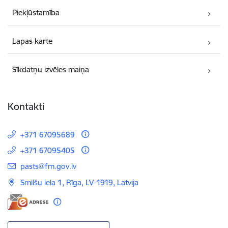
Piekļūstamība
Lapas karte
Sīkdatņu izvēles maiņa
Kontakti
+371 67095689
+371 67095405
E-pasts:
pasts@fm.gov.lv
Smilšu iela 1, Rīga, LV-1919, Latvija