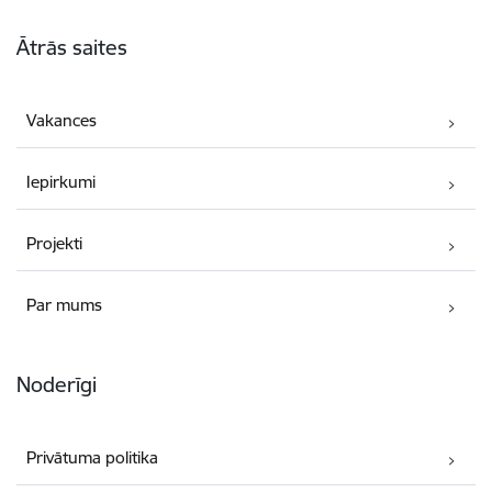
Kājene
Ātrās saites
Vakances
Iepirkumi
Projekti
Par mums
Noderīgi
Privātuma politika