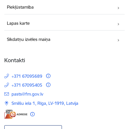
Piekļūstamība
Lapas karte
Sīkdatņu izvēles maiņa
Kontakti
+371 67095689
+371 67095405
E-pasts:
pasts@fm.gov.lv
Smilšu iela 1, Rīga, LV-1919, Latvija