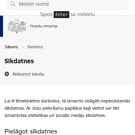
Pāriet uz lapas saturu
Spied
lai meklētu
Enter
Sākums
Sīkdatnes
Sīkdatnes
Atskaņot tekstu
Lai šī tīmekļvietne darbotos, tā izmanto obligāti nepieciešamās
sīkdatnes. Ar Jūsu piekrišanu papildus šajā vietnē var tikt
izmantotas statistikas un sociālo mediju sīkdatnes.
Pielāgot sīkdatnes