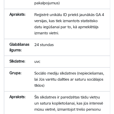
pakalpojumus)
Reģistrē unikālu ID priekš jaunākās GA 4
versijas, kas tiek izmantots statistisko
datu iegūšanai par to, kā apmeklētājs
izmanto vietni.
24 stundas
uvc
Sociālo mediju sīkdatnes (nepieciešamas,
lai Jūs varētu dalīties ar saturu sociālajos
tīklos)
Šīs sīkdatnes ir paredzētas tādu vietņu
un satura koplietošanai, kas jūs interesē
mūsu vietnē, izmantojot trešo personu