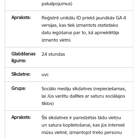
pakalpojumus)
Reģistrē unikālu ID priekš jaunākās GA 4
versijas, kas tiek izmantots statistisko
datu iegūšanai par to, kā apmeklētājs
izmanto vietni.
24 stundas
uvc
Sociālo mediju sīkdatnes (nepieciešamas,
lai Jūs varētu dalīties ar saturu sociālajos
tīklos)
Šīs sīkdatnes ir paredzētas tādu vietņu
un satura koplietošanai, kas jūs interesē
mūsu vietnē, izmantojot trešo personu