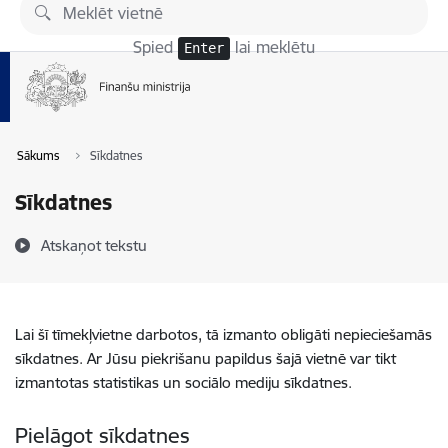
Pāriet uz lapas saturu
Spied
lai meklētu
Enter
Sākums
Sīkdatnes
Sīkdatnes
Atskaņot tekstu
Lai šī tīmekļvietne darbotos, tā izmanto obligāti nepieciešamās
sīkdatnes. Ar Jūsu piekrišanu papildus šajā vietnē var tikt
izmantotas statistikas un sociālo mediju sīkdatnes.
Pielāgot sīkdatnes