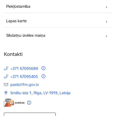
Piekļūstamība
Lapas karte
Sīkdatņu izvēles maiņa
Kontakti
+371 67095689
+371 67095405
E-pasts:
pasts@fm.gov.lv
Smilšu iela 1, Rīga, LV-1919, Latvija