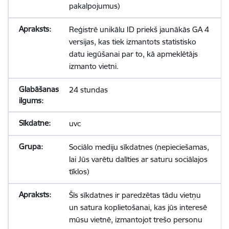
pakalpojumus)
Reģistrē unikālu ID priekš jaunākās GA 4
versijas, kas tiek izmantots statistisko
datu iegūšanai par to, kā apmeklētājs
izmanto vietni.
24 stundas
uvc
Sociālo mediju sīkdatnes (nepieciešamas,
lai Jūs varētu dalīties ar saturu sociālajos
tīklos)
Šīs sīkdatnes ir paredzētas tādu vietņu
un satura koplietošanai, kas jūs interesē
mūsu vietnē, izmantojot trešo personu