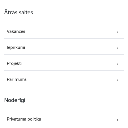
Kājene
Ātrās saites
Vakances
Iepirkumi
Projekti
Par mums
Noderīgi
Privātuma politika