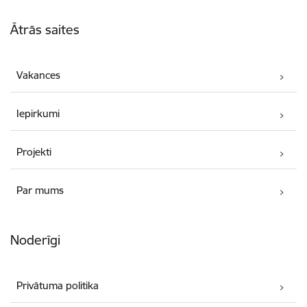
Kājene
Ātrās saites
Vakances
Iepirkumi
Projekti
Par mums
Noderīgi
Privātuma politika