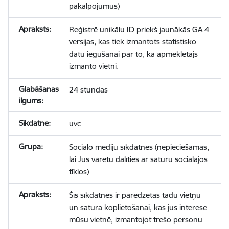
pakalpojumus)
Reģistrē unikālu ID priekš jaunākās GA 4
versijas, kas tiek izmantots statistisko
datu iegūšanai par to, kā apmeklētājs
izmanto vietni.
24 stundas
uvc
Sociālo mediju sīkdatnes (nepieciešamas,
lai Jūs varētu dalīties ar saturu sociālajos
tīklos)
Šīs sīkdatnes ir paredzētas tādu vietņu
un satura koplietošanai, kas jūs interesē
mūsu vietnē, izmantojot trešo personu