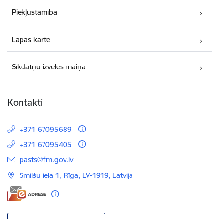
Piekļūstamība
Lapas karte
Sīkdatņu izvēles maiņa
Kontakti
+371 67095689
+371 67095405
E-pasts:
pasts@fm.gov.lv
Smilšu iela 1, Rīga, LV-1919, Latvija