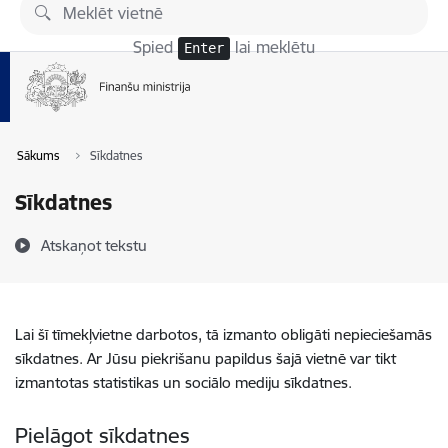
Pāriet uz lapas saturu
Spied
lai meklētu
Enter
Sākums
Sīkdatnes
Sīkdatnes
Atskaņot tekstu
Lai šī tīmekļvietne darbotos, tā izmanto obligāti nepieciešamās
sīkdatnes. Ar Jūsu piekrišanu papildus šajā vietnē var tikt
izmantotas statistikas un sociālo mediju sīkdatnes.
Pielāgot sīkdatnes