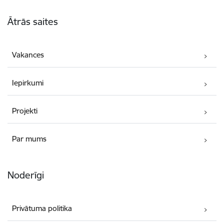
Kājene
Ātrās saites
Vakances
Iepirkumi
Projekti
Par mums
Noderīgi
Privātuma politika