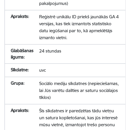
pakalpojumus)
Reģistrē unikālu ID priekš jaunākās GA 4
versijas, kas tiek izmantots statistisko
datu iegūšanai par to, kā apmeklētājs
izmanto vietni.
24 stundas
uvc
Sociālo mediju sīkdatnes (nepieciešamas,
lai Jūs varētu dalīties ar saturu sociālajos
tīklos)
Šīs sīkdatnes ir paredzētas tādu vietņu
un satura koplietošanai, kas jūs interesē
mūsu vietnē, izmantojot trešo personu