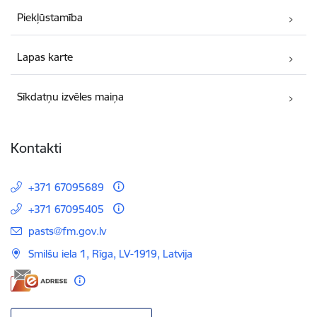
Piekļūstamība
Lapas karte
Sīkdatņu izvēles maiņa
Kontakti
+371 67095689
+371 67095405
E-pasts:
pasts@fm.gov.lv
Smilšu iela 1, Rīga, LV-1919, Latvija