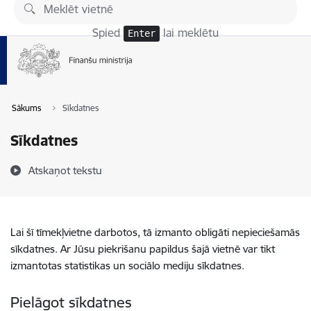
Pāriet uz lapas saturu
Spied
lai meklētu
Enter
Sākums
Sīkdatnes
Sīkdatnes
Atskaņot tekstu
Lai šī tīmekļvietne darbotos, tā izmanto obligāti nepieciešamās
sīkdatnes. Ar Jūsu piekrišanu papildus šajā vietnē var tikt
izmantotas statistikas un sociālo mediju sīkdatnes.
Pielāgot sīkdatnes