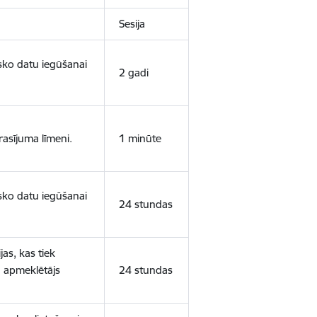
Sesija
isko datu iegūšanai
2 gadi
rasījuma līmeni.
1 minūte
isko datu iegūšanai
24 stundas
as, kas tiek
ā apmeklētājs
24 stundas