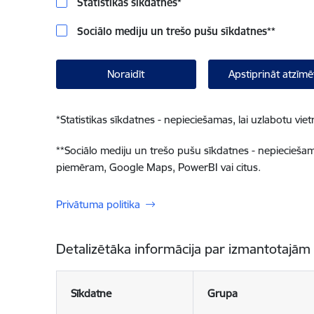
Statistikas sīkdatnes
*
Sociālo mediju un trešo pušu sīkdatnes
**
Noraidīt
Apstiprināt atzīmē
*
Statistikas sīkdatnes - nepieciešamas, lai uzlabotu v
**
Sociālo mediju un trešo pušu sīkdatnes - nepieciešamas
piemēram, Google Maps, PowerBI vai citus.
Privātuma politika
Detalizētāka informācija par izmantotajām
Sīkdatne
Grupa