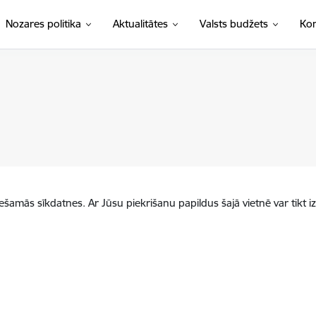
Nozares politika
Aktualitātes
Valsts budžets
Kon
iešamās sīkdatnes. Ar Jūsu piekrišanu papildus šajā vietnē var tikt i