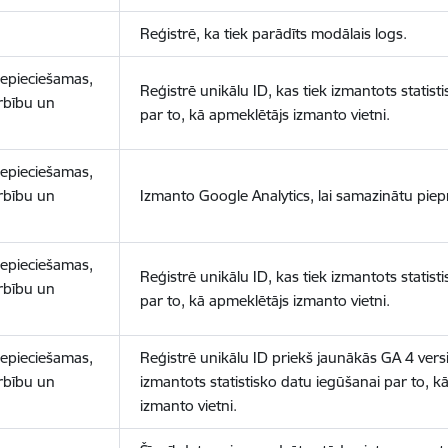
Reģistrē, ka tiek parādīts modālais logs.
nepieciešamas,
Reģistrē unikālu ID, kas tiek izmantots statist
arbību un
par to, kā apmeklētājs izmanto vietni.
nepieciešamas,
arbību un
Izmanto Google Analytics, lai samazinātu piep
nepieciešamas,
Reģistrē unikālu ID, kas tiek izmantots statist
arbību un
par to, kā apmeklētājs izmanto vietni.
nepieciešamas,
Reģistrē unikālu ID priekš jaunākās GA 4 versij
arbību un
izmantots statistisko datu iegūšanai par to, k
izmanto vietni.