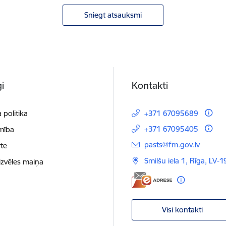
Sniegt atsauksmi
i
Kontakti
 politika
+371 67095689
+371 67095405
mība
E-pasts:
pasts@fm.gov.lv
te
Smilšu iela 1, Rīga, LV-1
izvēles maiņa
Visi kontakti