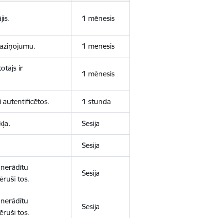
jis.
1 mēnesis
 paziņojumu.
1 mēnesis
otājs ir
1 mēnesis
 autentificētos.
1 stunda
kļa.
Sesija
Sesija
 nerādītu
Sesija
ēruši tos.
 nerādītu
Sesija
ēruši tos.