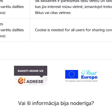
es
Šīs sīkdatnes ir paredzētas tādu vietņu un sat
varētu dalīties
kas jūs interesē mūsu vietnē, izmantojot treš
los)
tīklus vai citas vietnes.
es
varētu dalīties
Cookie is needed for all users for sharing con
los)
Vai šī informācija bija noderīga?