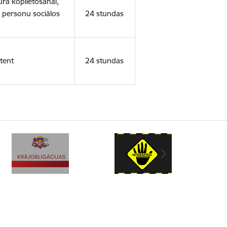
ura koplietošanai,
o personu sociālos
24 stundas
tent
24 stundas