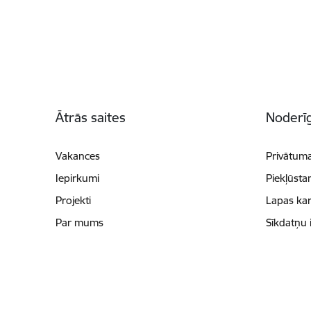
Kājene
Ātrās saites
Noderīg
Vakances
Privātuma
Iepirkumi
Piekļūsta
Projekti
Lapas kar
Par mums
Sīkdatņu 