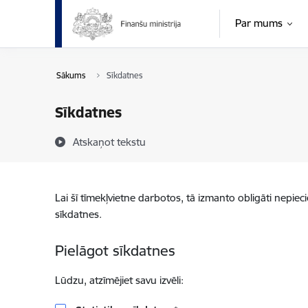
Pāriet uz lapas saturu
Par mums
Sākums
Sīkdatnes
Sīkdatnes
Atskaņot tekstu
Lai šī tīmekļvietne darbotos, tā izmanto obligāti nepiec
sīkdatnes.
Pielāgot sīkdatnes
Lūdzu, atzīmējiet savu izvēli: