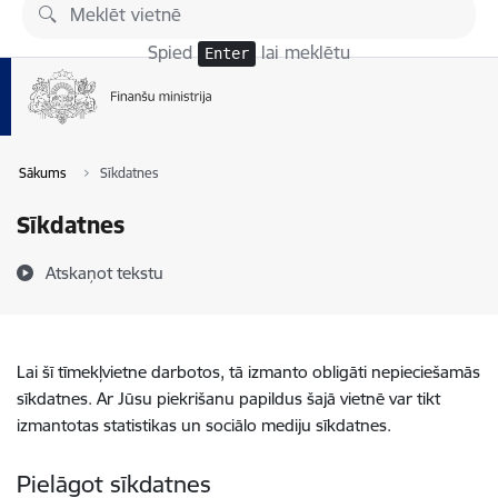
Pāriet uz lapas saturu
Spied
lai meklētu
Enter
Sākums
Sīkdatnes
Sīkdatnes
Atskaņot tekstu
Lai šī tīmekļvietne darbotos, tā izmanto obligāti nepieciešamās
sīkdatnes. Ar Jūsu piekrišanu papildus šajā vietnē var tikt
izmantotas statistikas un sociālo mediju sīkdatnes.
Pielāgot sīkdatnes