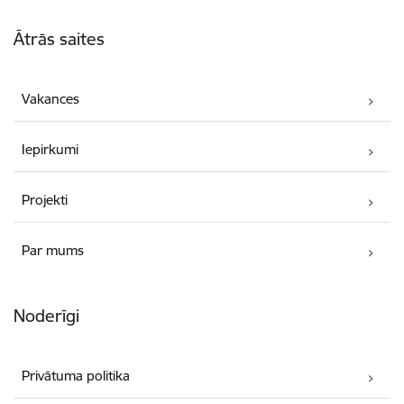
Kājene
Ātrās saites
Vakances
Iepirkumi
Projekti
Par mums
Noderīgi
Privātuma politika