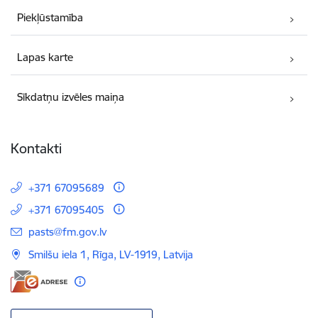
Piekļūstamība
Lapas karte
Sīkdatņu izvēles maiņa
Kontakti
+371 67095689
+371 67095405
E-pasts:
pasts@fm.gov.lv
Smilšu iela 1, Rīga, LV-1919, Latvija