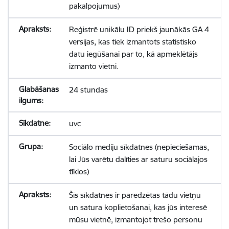
pakalpojumus)
Reģistrē unikālu ID priekš jaunākās GA 4
versijas, kas tiek izmantots statistisko
datu iegūšanai par to, kā apmeklētājs
izmanto vietni.
24 stundas
uvc
Sociālo mediju sīkdatnes (nepieciešamas,
lai Jūs varētu dalīties ar saturu sociālajos
tīklos)
Šīs sīkdatnes ir paredzētas tādu vietņu
un satura koplietošanai, kas jūs interesē
mūsu vietnē, izmantojot trešo personu