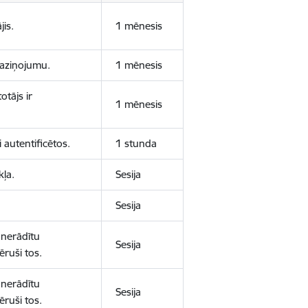
jis.
1 mēnesis
 paziņojumu.
1 mēnesis
otājs ir
1 mēnesis
 autentificētos.
1 stunda
kļa.
Sesija
Sesija
 nerādītu
Sesija
ēruši tos.
 nerādītu
Sesija
ēruši tos.