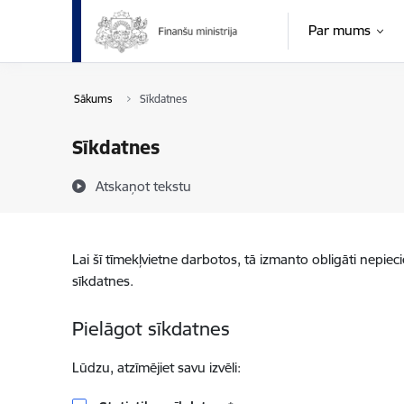
Pāriet uz lapas saturu
Par mums
Sākums
Sīkdatnes
Sīkdatnes
Atskaņot tekstu
Lai šī tīmekļvietne darbotos, tā izmanto obligāti nepiec
sīkdatnes.
Pielāgot sīkdatnes
Lūdzu, atzīmējiet savu izvēli: