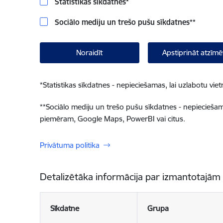
Statistikas sīkdatnes
*
Sociālo mediju un trešo pušu sīkdatnes
**
Noraidīt
Apstiprināt atzīmē
*
Statistikas sīkdatnes - nepieciešamas, lai uzlabotu v
**
Sociālo mediju un trešo pušu sīkdatnes - nepieciešamas
piemēram, Google Maps, PowerBI vai citus.
Privātuma politika
Detalizētāka informācija par izmantotajām
Sīkdatne
Grupa