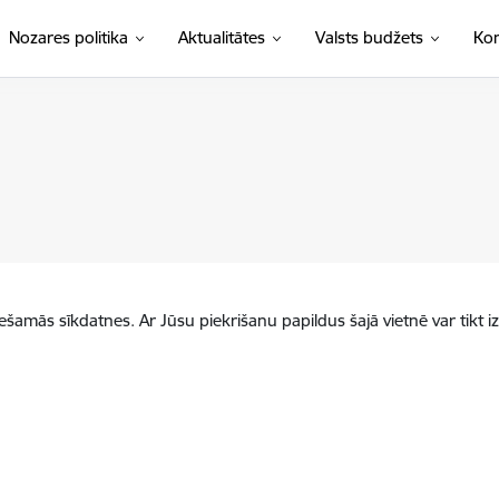
Nozares politika
Aktualitātes
Valsts budžets
Kon
iešamās sīkdatnes. Ar Jūsu piekrišanu papildus šajā vietnē var tikt i