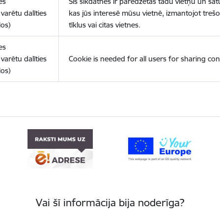
es
Šīs sīkdatnes ir paredzētas tādu vietņu un sat
varētu dalīties
kas jūs interesē mūsu vietnē, izmantojot treš
los)
tīklus vai citas vietnes.
es
varētu dalīties
Cookie is needed for all users for sharing con
los)
Vai šī informācija bija noderīga?