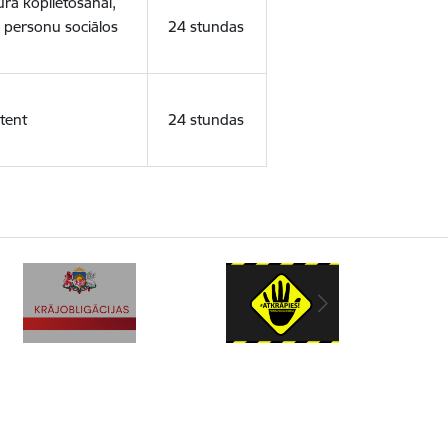
ura koplietošanai,
o personu sociālos
24 stundas
tent
24 stundas