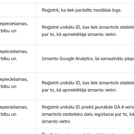
Reģistrē, ka tiek parādīts modālais logs.
nepieciešamas,
Reģistrē unikālu ID, kas tiek izmantots statist
arbību un
par to, kā apmeklētājs izmanto vietni.
nepieciešamas,
arbību un
Izmanto Google Analytics, lai samazinātu piep
nepieciešamas,
Reģistrē unikālu ID, kas tiek izmantots statist
arbību un
par to, kā apmeklētājs izmanto vietni.
nepieciešamas,
Reģistrē unikālu ID priekš jaunākās GA 4 versij
arbību un
izmantots statistisko datu iegūšanai par to, k
izmanto vietni.