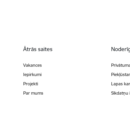
Kājene
Ātrās saites
Noderīg
Vakances
Privātuma
Iepirkumi
Piekļūsta
Projekti
Lapas kar
Par mums
Sīkdatņu 