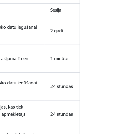
Sesija
isko datu iegūšanai
2 gadi
rasījuma līmeni.
1 minūte
isko datu iegūšanai
24 stundas
as, kas tiek
ā apmeklētājs
24 stundas