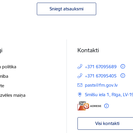
Sniegt atsauksmi
i
Kontakti
 politika
+371 67095689
+371 67095405
mība
E-pasts:
pasts@fm.gov.lv
te
Smilšu iela 1, Rīga, LV-1
izvēles maiņa
Visi kontakti