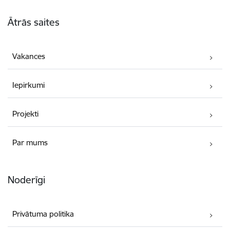
Kājene
Ātrās saites
Vakances
Iepirkumi
Projekti
Par mums
Noderīgi
Privātuma politika