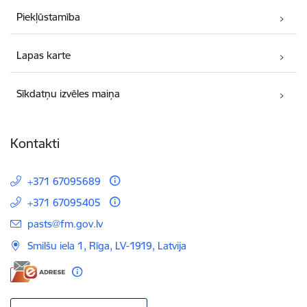
Piekļūstamība
Lapas karte
Sīkdatņu izvēles maiņa
Kontakti
+371 67095689
+371 67095405
E-pasts:
pasts@fm.gov.lv
Smilšu iela 1, Rīga, LV-1919, Latvija