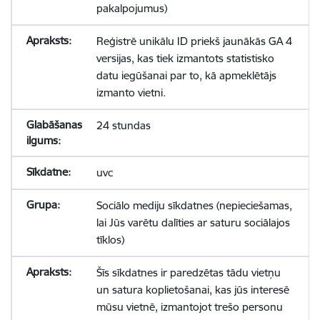
pakalpojumus)
Reģistrē unikālu ID priekš jaunākās GA 4
versijas, kas tiek izmantots statistisko
datu iegūšanai par to, kā apmeklētājs
izmanto vietni.
24 stundas
uvc
Sociālo mediju sīkdatnes (nepieciešamas,
lai Jūs varētu dalīties ar saturu sociālajos
tīklos)
Šīs sīkdatnes ir paredzētas tādu vietņu
un satura koplietošanai, kas jūs interesē
mūsu vietnē, izmantojot trešo personu