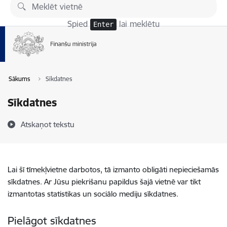
Pāriet uz lapas saturu
Spied
lai meklētu
Enter
Sākums
Sīkdatnes
Sīkdatnes
Atskaņot tekstu
Lai šī tīmekļvietne darbotos, tā izmanto obligāti nepieciešamās
sīkdatnes. Ar Jūsu piekrišanu papildus šajā vietnē var tikt
izmantotas statistikas un sociālo mediju sīkdatnes.
Pielāgot sīkdatnes