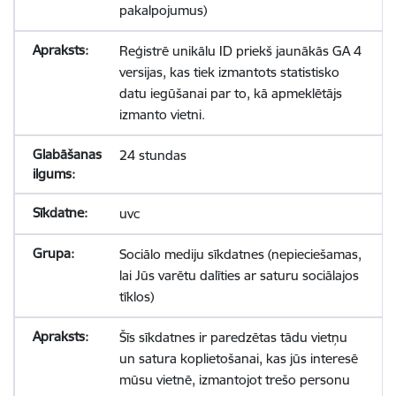
pakalpojumus)
Reģistrē unikālu ID priekš jaunākās GA 4
versijas, kas tiek izmantots statistisko
datu iegūšanai par to, kā apmeklētājs
izmanto vietni.
24 stundas
uvc
Sociālo mediju sīkdatnes (nepieciešamas,
lai Jūs varētu dalīties ar saturu sociālajos
tīklos)
Šīs sīkdatnes ir paredzētas tādu vietņu
un satura koplietošanai, kas jūs interesē
mūsu vietnē, izmantojot trešo personu