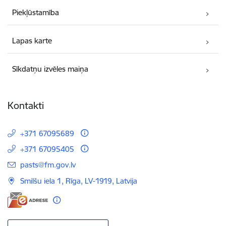
Piekļūstamība
Lapas karte
Sīkdatņu izvēles maiņa
Kontakti
+371 67095689
+371 67095405
E-pasts:
pasts@fm.gov.lv
Smilšu iela 1, Rīga, LV-1919, Latvija