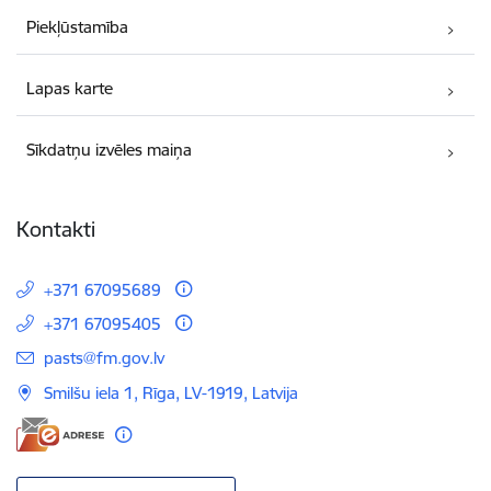
Piekļūstamība
Lapas karte
Sīkdatņu izvēles maiņa
Kontakti
+371 67095689
+371 67095405
E-pasts:
pasts@fm.gov.lv
Smilšu iela 1, Rīga, LV-1919, Latvija