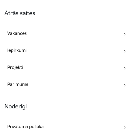
Kājene
Ātrās saites
Vakances
Iepirkumi
Projekti
Par mums
Noderīgi
Privātuma politika