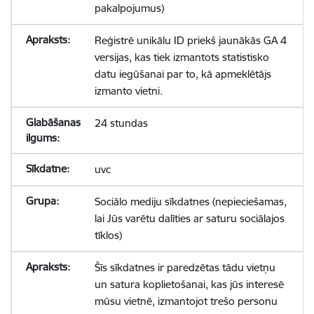
pakalpojumus)
Reģistrē unikālu ID priekš jaunākās GA 4
versijas, kas tiek izmantots statistisko
datu iegūšanai par to, kā apmeklētājs
izmanto vietni.
24 stundas
uvc
Sociālo mediju sīkdatnes (nepieciešamas,
lai Jūs varētu dalīties ar saturu sociālajos
tīklos)
Šīs sīkdatnes ir paredzētas tādu vietņu
un satura koplietošanai, kas jūs interesē
mūsu vietnē, izmantojot trešo personu