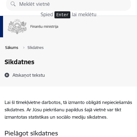
Pāriet uz lapas saturu
Spied
lai meklētu
Enter
Sākums
Sīkdatnes
Sīkdatnes
Atskaņot tekstu
Lai šī tīmekļvietne darbotos, tā izmanto obligāti nepieciešamās
sīkdatnes. Ar Jūsu piekrišanu papildus šajā vietnē var tikt
izmantotas statistikas un sociālo mediju sīkdatnes.
Pielāgot sīkdatnes