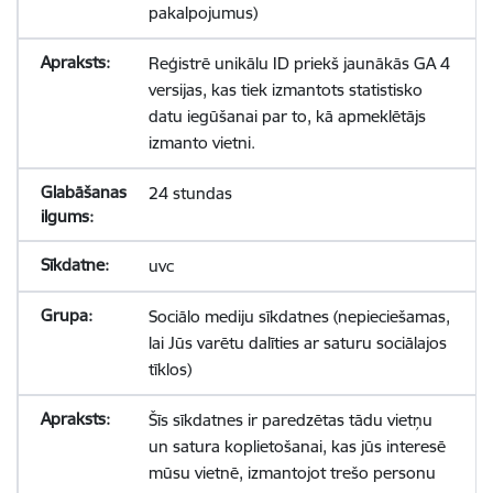
pakalpojumus)
Reģistrē unikālu ID priekš jaunākās GA 4
versijas, kas tiek izmantots statistisko
datu iegūšanai par to, kā apmeklētājs
izmanto vietni.
24 stundas
uvc
Sociālo mediju sīkdatnes (nepieciešamas,
lai Jūs varētu dalīties ar saturu sociālajos
tīklos)
Šīs sīkdatnes ir paredzētas tādu vietņu
un satura koplietošanai, kas jūs interesē
mūsu vietnē, izmantojot trešo personu