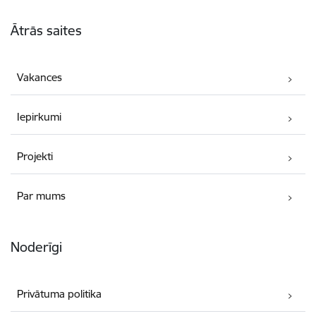
Kājene
Ātrās saites
Vakances
Iepirkumi
Projekti
Par mums
Noderīgi
Privātuma politika