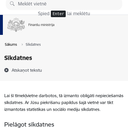
Pāriet uz lapas saturu
Spied
lai meklētu
Enter
Sākums
Sīkdatnes
Sīkdatnes
Atskaņot tekstu
Lai šī tīmekļvietne darbotos, tā izmanto obligāti nepieciešamās
sīkdatnes. Ar Jūsu piekrišanu papildus šajā vietnē var tikt
izmantotas statistikas un sociālo mediju sīkdatnes.
Pielāgot sīkdatnes