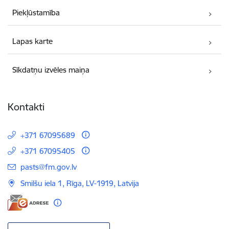
Piekļūstamība
Lapas karte
Sīkdatņu izvēles maiņa
Kontakti
+371 67095689
+371 67095405
E-pasts:
pasts@fm.gov.lv
Smilšu iela 1, Rīga, LV-1919, Latvija