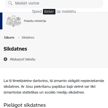
Pāriet uz lapas saturu
Spied
lai meklētu
Enter
Sākums
Sīkdatnes
Sīkdatnes
Atskaņot tekstu
Lai šī tīmekļvietne darbotos, tā izmanto obligāti nepieciešamās
sīkdatnes. Ar Jūsu piekrišanu papildus šajā vietnē var tikt
izmantotas statistikas un sociālo mediju sīkdatnes.
Pielāgot sīkdatnes