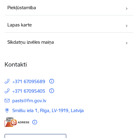
Piekļūstamība
Lapas karte
Sīkdatņu izvēles maiņa
Kontakti
+371 67095689
+371 67095405
E-pasts:
pasts@fm.gov.lv
Smilšu iela 1, Rīga, LV-1919, Latvija