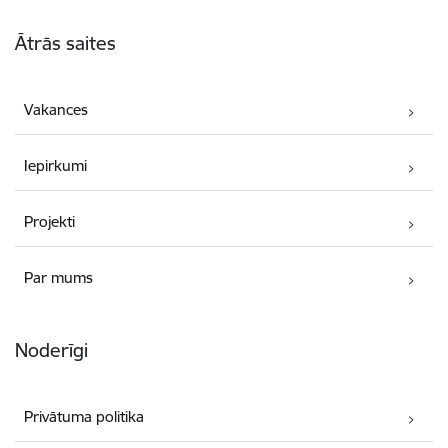
Kājene
Ātrās saites
Vakances
Iepirkumi
Projekti
Par mums
Noderīgi
Privātuma politika