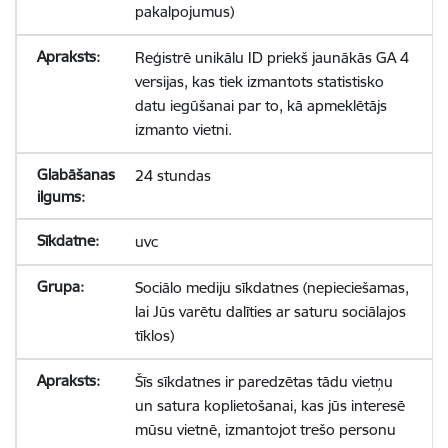
pakalpojumus)
Reģistrē unikālu ID priekš jaunākās GA 4
versijas, kas tiek izmantots statistisko
datu iegūšanai par to, kā apmeklētājs
izmanto vietni.
24 stundas
uvc
Sociālo mediju sīkdatnes (nepieciešamas,
lai Jūs varētu dalīties ar saturu sociālajos
tīklos)
Šīs sīkdatnes ir paredzētas tādu vietņu
un satura koplietošanai, kas jūs interesē
mūsu vietnē, izmantojot trešo personu