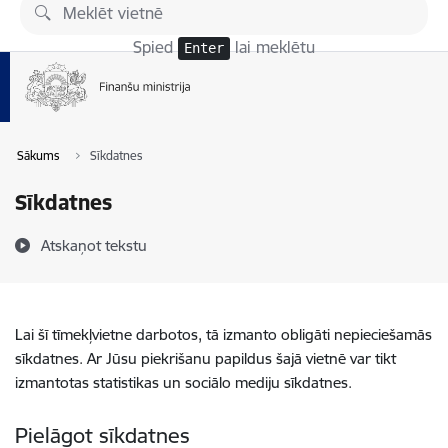
Pāriet uz lapas saturu
Spied
lai meklētu
Enter
Sākums
Sīkdatnes
Sīkdatnes
Atskaņot tekstu
Lai šī tīmekļvietne darbotos, tā izmanto obligāti nepieciešamās
sīkdatnes. Ar Jūsu piekrišanu papildus šajā vietnē var tikt
izmantotas statistikas un sociālo mediju sīkdatnes.
Pielāgot sīkdatnes