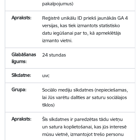
pakalpojumus)
Reģistrē unikālu ID priekš jaunākās GA 4
versijas, kas tiek izmantots statistisko
datu iegūšanai par to, kā apmeklētājs
izmanto vietni.
24 stundas
uvc
Sociālo mediju sīkdatnes (nepieciešamas,
lai Jūs varētu dalīties ar saturu sociālajos
tīklos)
Šīs sīkdatnes ir paredzētas tādu vietņu
un satura koplietošanai, kas jūs interesē
mūsu vietnē, izmantojot trešo personu