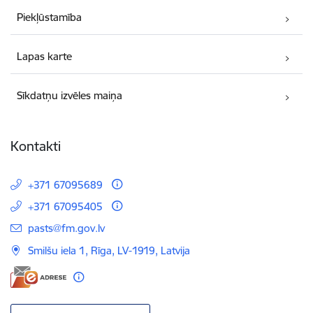
Piekļūstamība
Lapas karte
Sīkdatņu izvēles maiņa
Kontakti
+371 67095689
+371 67095405
E-pasts:
pasts@fm.gov.lv
Smilšu iela 1, Rīga, LV-1919, Latvija