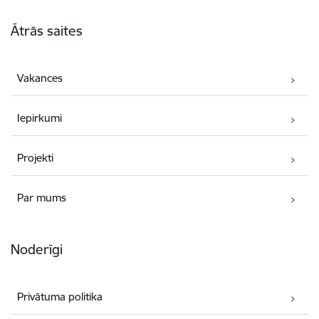
Kājene
Ātrās saites
Vakances
Iepirkumi
Projekti
Par mums
Noderīgi
Privātuma politika