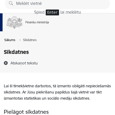
Pāriet uz lapas saturu
Spied
lai meklētu
Enter
Sākums
Sīkdatnes
Sīkdatnes
Atskaņot tekstu
Lai šī tīmekļvietne darbotos, tā izmanto obligāti nepieciešamās
sīkdatnes. Ar Jūsu piekrišanu papildus šajā vietnē var tikt
izmantotas statistikas un sociālo mediju sīkdatnes.
Pielāgot sīkdatnes