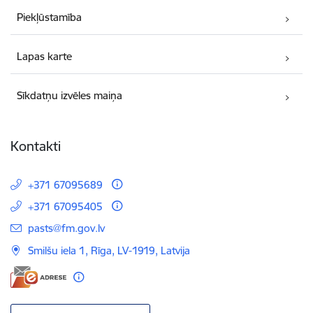
Piekļūstamība
Lapas karte
Sīkdatņu izvēles maiņa
Kontakti
+371 67095689
+371 67095405
E-pasts:
pasts@fm.gov.lv
Smilšu iela 1, Rīga, LV-1919, Latvija