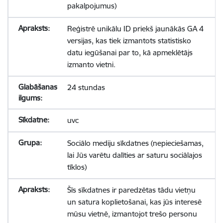
pakalpojumus)
Reģistrē unikālu ID priekš jaunākās GA 4
versijas, kas tiek izmantots statistisko
datu iegūšanai par to, kā apmeklētājs
izmanto vietni.
24 stundas
uvc
Sociālo mediju sīkdatnes (nepieciešamas,
lai Jūs varētu dalīties ar saturu sociālajos
tīklos)
Šīs sīkdatnes ir paredzētas tādu vietņu
un satura koplietošanai, kas jūs interesē
mūsu vietnē, izmantojot trešo personu