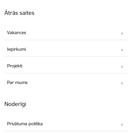
Kājene
Ātrās saites
Vakances
Iepirkumi
Projekti
Par mums
Noderīgi
Privātuma politika