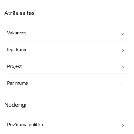
Kājene
Ātrās saites
Vakances
Iepirkumi
Projekti
Par mums
Noderīgi
Privātuma politika