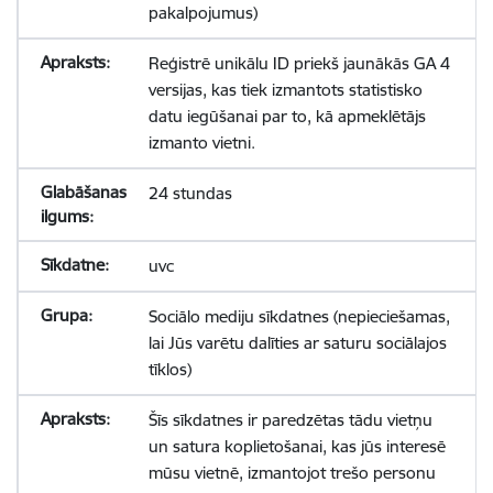
pakalpojumus)
Reģistrē unikālu ID priekš jaunākās GA 4
versijas, kas tiek izmantots statistisko
datu iegūšanai par to, kā apmeklētājs
izmanto vietni.
24 stundas
uvc
Sociālo mediju sīkdatnes (nepieciešamas,
lai Jūs varētu dalīties ar saturu sociālajos
tīklos)
Šīs sīkdatnes ir paredzētas tādu vietņu
un satura koplietošanai, kas jūs interesē
mūsu vietnē, izmantojot trešo personu