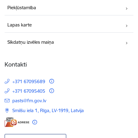
Piekļūstamība
Lapas karte
Sīkdatņu izvēles maiņa
Kontakti
+371 67095689
+371 67095405
E-pasts:
pasts@fm.gov.lv
Smilšu iela 1, Rīga, LV-1919, Latvija