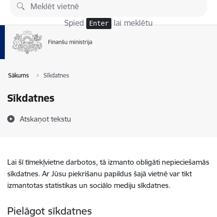
Pāriet uz lapas saturu
Spied
lai meklētu
Enter
Sākums
Sīkdatnes
Sīkdatnes
Atskaņot tekstu
Lai šī tīmekļvietne darbotos, tā izmanto obligāti nepieciešamās
sīkdatnes. Ar Jūsu piekrišanu papildus šajā vietnē var tikt
izmantotas statistikas un sociālo mediju sīkdatnes.
Pielāgot sīkdatnes