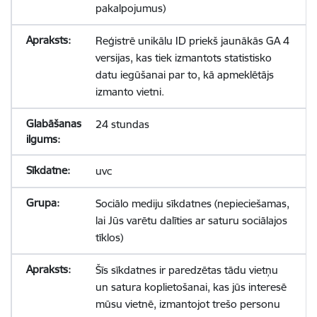
pakalpojumus)
Reģistrē unikālu ID priekš jaunākās GA 4
versijas, kas tiek izmantots statistisko
datu iegūšanai par to, kā apmeklētājs
izmanto vietni.
24 stundas
uvc
Sociālo mediju sīkdatnes (nepieciešamas,
lai Jūs varētu dalīties ar saturu sociālajos
tīklos)
Šīs sīkdatnes ir paredzētas tādu vietņu
un satura koplietošanai, kas jūs interesē
mūsu vietnē, izmantojot trešo personu