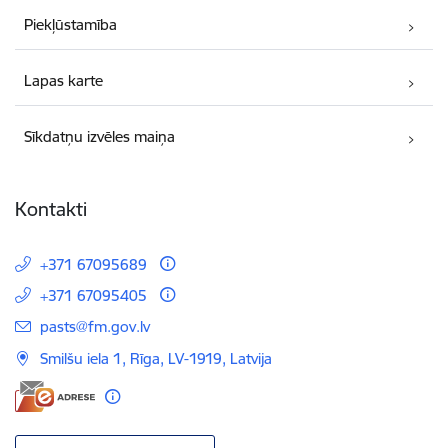
Piekļūstamība
Lapas karte
Sīkdatņu izvēles maiņa
Kontakti
+371 67095689
+371 67095405
E-pasts:
pasts@fm.gov.lv
Smilšu iela 1, Rīga, LV-1919, Latvija