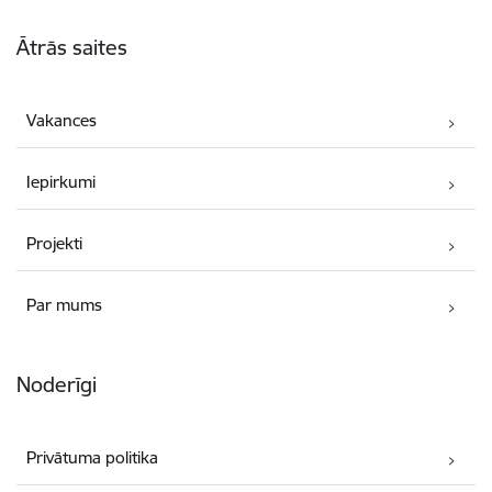
Kājene
Ātrās saites
Vakances
Iepirkumi
Projekti
Par mums
Noderīgi
Privātuma politika