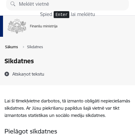
Pāriet uz lapas saturu
Spied
lai meklētu
Enter
Sākums
Sīkdatnes
Sīkdatnes
Atskaņot tekstu
Lai šī tīmekļvietne darbotos, tā izmanto obligāti nepieciešamās
sīkdatnes. Ar Jūsu piekrišanu papildus šajā vietnē var tikt
izmantotas statistikas un sociālo mediju sīkdatnes.
Pielāgot sīkdatnes