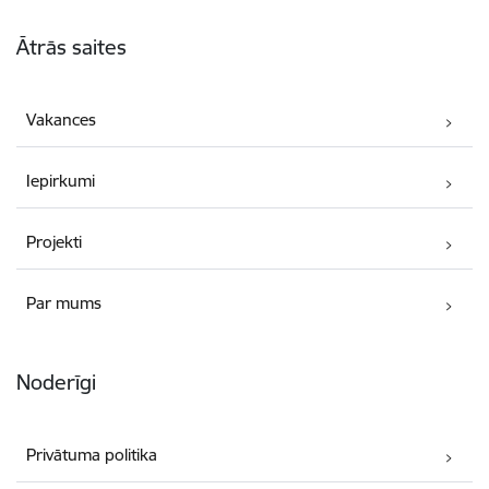
Kājene
Ātrās saites
Vakances
Iepirkumi
Projekti
Par mums
Noderīgi
Privātuma politika