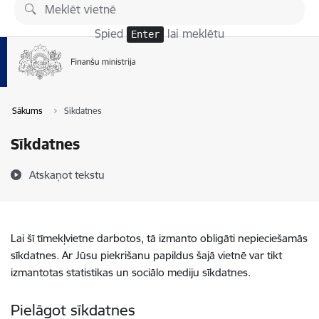
Pāriet uz lapas saturu
Spied
lai meklētu
Enter
Sākums
Sīkdatnes
Sīkdatnes
Atskaņot tekstu
Lai šī tīmekļvietne darbotos, tā izmanto obligāti nepieciešamās
sīkdatnes. Ar Jūsu piekrišanu papildus šajā vietnē var tikt
izmantotas statistikas un sociālo mediju sīkdatnes.
Pielāgot sīkdatnes