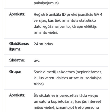
pakalpojumus)
Reģistrē unikālu ID priekš jaunākās GA 4
versijas, kas tiek izmantots statistisko
datu iegūšanai par to, kā apmeklētājs
izmanto vietni.
24 stundas
uvc
Sociālo mediju sīkdatnes (nepieciešamas,
lai Jūs varētu dalīties ar saturu sociālajos
tīklos)
Šīs sīkdatnes ir paredzētas tādu vietņu
un satura koplietošanai, kas jūs interesē
mūsu vietnē, izmantojot trešo personu