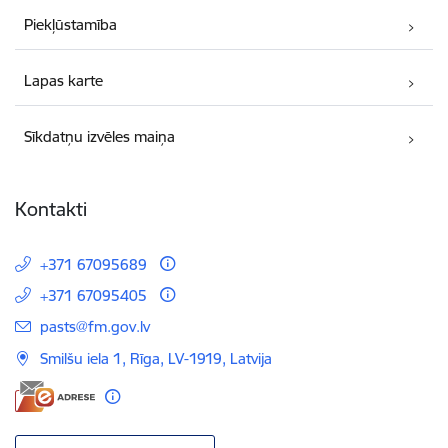
Piekļūstamība
Lapas karte
Sīkdatņu izvēles maiņa
Kontakti
+371 67095689
+371 67095405
E-pasts:
pasts@fm.gov.lv
Smilšu iela 1, Rīga, LV-1919, Latvija