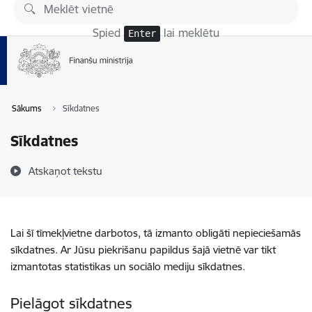
Pāriet uz lapas saturu
Spied
lai meklētu
Enter
Sākums
Sīkdatnes
Sīkdatnes
Atskaņot tekstu
Lai šī tīmekļvietne darbotos, tā izmanto obligāti nepieciešamās
sīkdatnes. Ar Jūsu piekrišanu papildus šajā vietnē var tikt
izmantotas statistikas un sociālo mediju sīkdatnes.
Pielāgot sīkdatnes