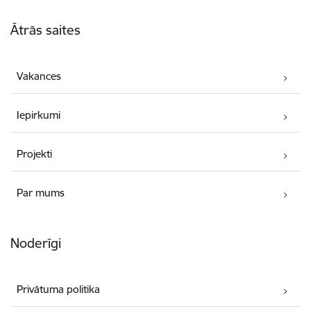
Kājene
Ātrās saites
Vakances
Iepirkumi
Projekti
Par mums
Noderīgi
Privātuma politika