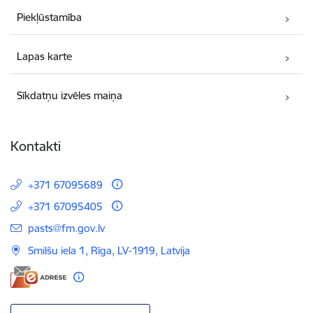
Piekļūstamība
Lapas karte
Sīkdatņu izvēles maiņa
Kontakti
+371 67095689
+371 67095405
E-pasts:
pasts@fm.gov.lv
Smilšu iela 1, Rīga, LV-1919, Latvija