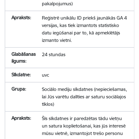
pakalpojumus)
Reģistrē unikālu ID priekš jaunākās GA 4
versijas, kas tiek izmantots statistisko
datu iegūšanai par to, kā apmeklētājs
izmanto vietni.
24 stundas
uvc
Sociālo mediju sīkdatnes (nepieciešamas,
lai Jūs varētu dalīties ar saturu sociālajos
tīklos)
Šīs sīkdatnes ir paredzētas tādu vietņu
un satura koplietošanai, kas jūs interesē
mūsu vietnē, izmantojot trešo personu