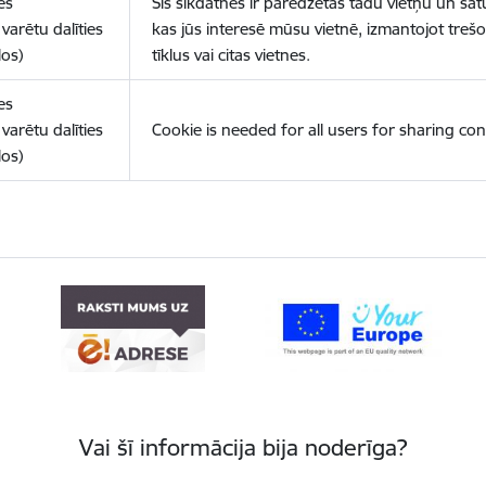
es
Šīs sīkdatnes ir paredzētas tādu vietņu un sat
varētu dalīties
kas jūs interesē mūsu vietnē, izmantojot treš
los)
tīklus vai citas vietnes.
es
varētu dalīties
Cookie is needed for all users for sharing con
los)
Vai šī informācija bija noderīga?