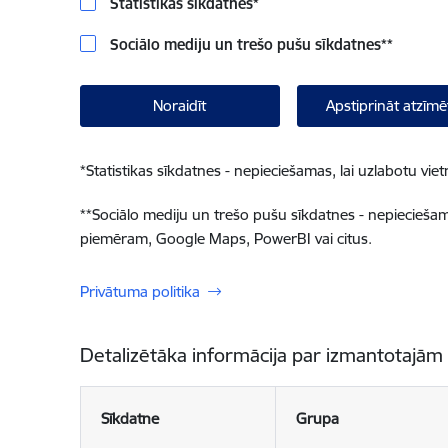
Statistikas sīkdatnes
*
Sociālo mediju un trešo pušu sīkdatnes
**
Noraidīt
Apstiprināt atzīmē
*
Statistikas sīkdatnes - nepieciešamas, lai uzlabotu v
**
Sociālo mediju un trešo pušu sīkdatnes - nepieciešamas
piemēram, Google Maps, PowerBI vai citus.
Privātuma politika
Detalizētāka informācija par izmantotajām
Sīkdatne
Grupa