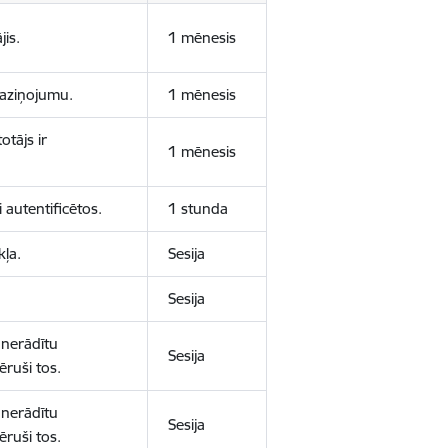
jis.
1 mēnesis
 paziņojumu.
1 mēnesis
otājs ir
1 mēnesis
 autentificētos.
1 stunda
kļa.
Sesija
Sesija
 nerādītu
Sesija
ēruši tos.
 nerādītu
Sesija
ēruši tos.