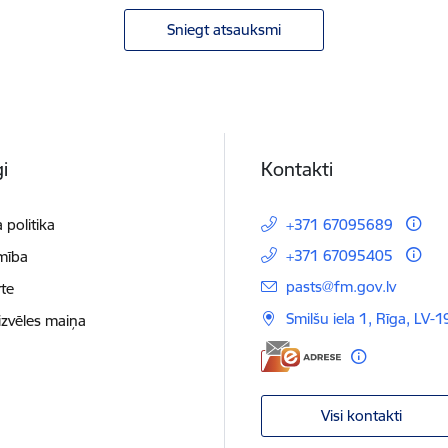
Sniegt atsauksmi
i
Kontakti
 politika
+371 67095689
+371 67095405
mība
E-pasts:
pasts@fm.gov.lv
te
Smilšu iela 1, Rīga, LV-1
izvēles maiņa
Visi kontakti