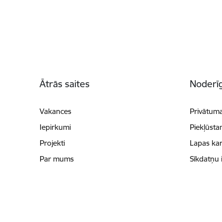
Kājene
Ātrās saites
Noderīg
Vakances
Privātuma
Iepirkumi
Piekļūsta
Projekti
Lapas kar
Par mums
Sīkdatņu 