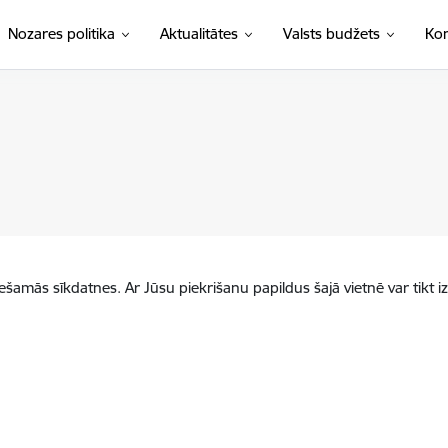
Nozares politika
Aktualitātes
Valsts budžets
Kon
iešamās sīkdatnes. Ar Jūsu piekrišanu papildus šajā vietnē var tikt i