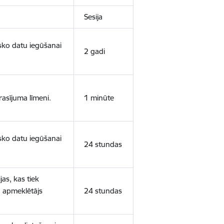
Sesija
isko datu iegūšanai
2 gadi
rasījuma līmeni.
1 minūte
isko datu iegūšanai
24 stundas
as, kas tiek
ā apmeklētājs
24 stundas