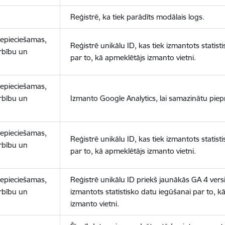
Reģistrē, ka tiek parādīts modālais logs.
nepieciešamas,
Reģistrē unikālu ID, kas tiek izmantots statist
arbību un
par to, kā apmeklētājs izmanto vietni.
nepieciešamas,
arbību un
Izmanto Google Analytics, lai samazinātu piep
nepieciešamas,
Reģistrē unikālu ID, kas tiek izmantots statist
arbību un
par to, kā apmeklētājs izmanto vietni.
nepieciešamas,
Reģistrē unikālu ID priekš jaunākās GA 4 versij
arbību un
izmantots statistisko datu iegūšanai par to, k
izmanto vietni.