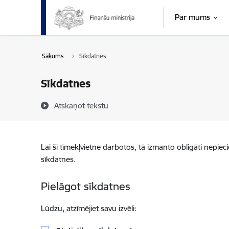
Pāriet uz lapas saturu
Par mums
Sākums
Sīkdatnes
Sīkdatnes
Atskaņot tekstu
Lai šī tīmekļvietne darbotos, tā izmanto obligāti nepiec
sīkdatnes.
Pielāgot sīkdatnes
Lūdzu, atzīmējiet savu izvēli: