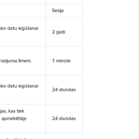
Sesija
isko datu iegūšanai
2 gadi
rasījuma līmeni.
1 minūte
isko datu iegūšanai
24 stundas
as, kas tiek
ā apmeklētājs
24 stundas