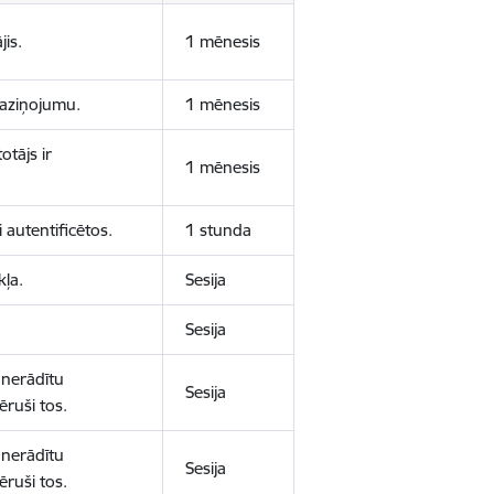
jis.
1 mēnesis
 paziņojumu.
1 mēnesis
otājs ir
1 mēnesis
 autentificētos.
1 stunda
kļa.
Sesija
Sesija
 nerādītu
Sesija
ēruši tos.
 nerādītu
Sesija
ēruši tos.