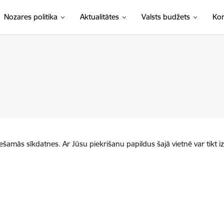
Nozares politika
Aktualitātes
Valsts budžets
Kon
iešamās sīkdatnes. Ar Jūsu piekrišanu papildus šajā vietnē var tikt i