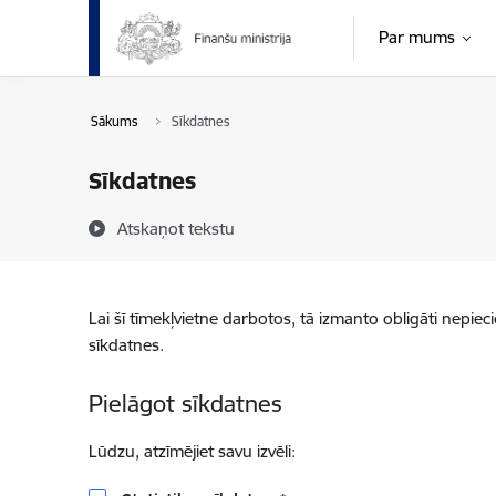
Pāriet uz lapas saturu
Par mums
Sākums
Sīkdatnes
Sīkdatnes
Atskaņot tekstu
Lai šī tīmekļvietne darbotos, tā izmanto obligāti nepiec
sīkdatnes.
Pielāgot sīkdatnes
Lūdzu, atzīmējiet savu izvēli: