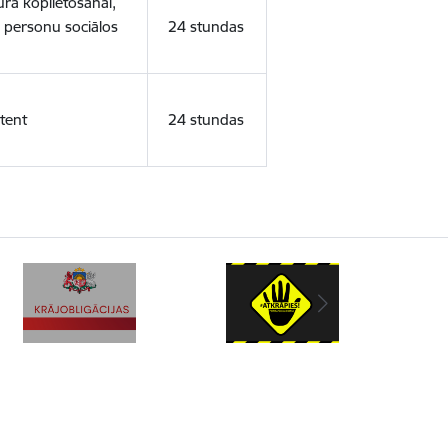
ura koplietošanai,
o personu sociālos
24 stundas
tent
24 stundas