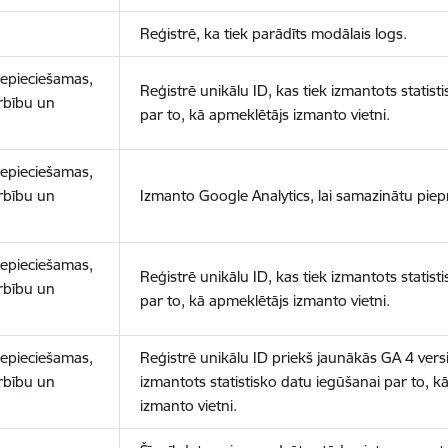
Reģistrē, ka tiek parādīts modālais logs.
nepieciešamas,
Reģistrē unikālu ID, kas tiek izmantots statist
arbību un
par to, kā apmeklētājs izmanto vietni.
nepieciešamas,
arbību un
Izmanto Google Analytics, lai samazinātu piep
nepieciešamas,
Reģistrē unikālu ID, kas tiek izmantots statist
arbību un
par to, kā apmeklētājs izmanto vietni.
nepieciešamas,
Reģistrē unikālu ID priekš jaunākās GA 4 versij
arbību un
izmantots statistisko datu iegūšanai par to, k
izmanto vietni.