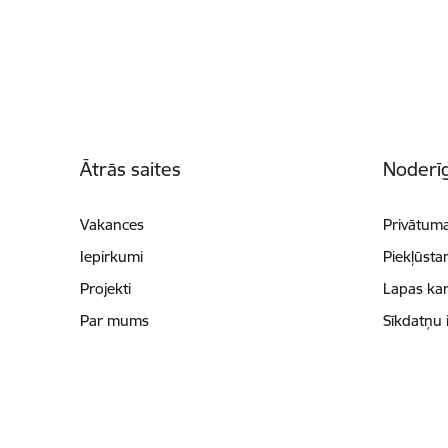
Kājene
Ātrās saites
Noderīg
Vakances
Privātuma
Iepirkumi
Piekļūsta
Projekti
Lapas kar
Par mums
Sīkdatņu 