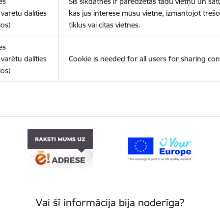
es
Šīs sīkdatnes ir paredzētas tādu vietņu un sat
varētu dalīties
kas jūs interesē mūsu vietnē, izmantojot treš
los)
tīklus vai citas vietnes.
es
varētu dalīties
Cookie is needed for all users for sharing con
los)
Vai šī informācija bija noderīga?