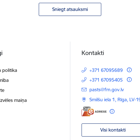
Sniegt atsauksmi
i
Kontakti
 politika
+371 67095689
+371 67095405
mība
E-pasts:
pasts@fm.gov.lv
te
Smilšu iela 1, Rīga, LV-1
izvēles maiņa
Visi kontakti