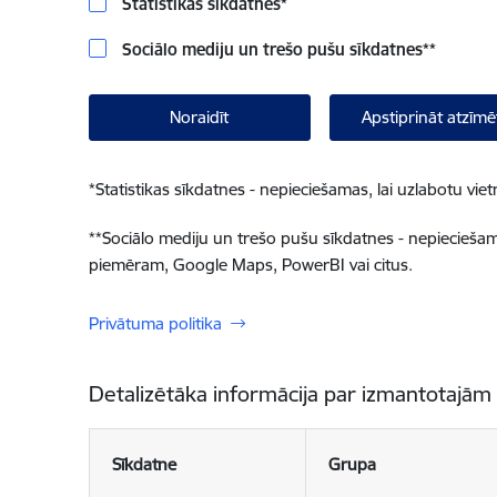
Statistikas sīkdatnes
*
Sociālo mediju un trešo pušu sīkdatnes
**
Noraidīt
Apstiprināt atzīmē
*
Statistikas sīkdatnes - nepieciešamas, lai uzlabotu v
**
Sociālo mediju un trešo pušu sīkdatnes - nepieciešamas
piemēram, Google Maps, PowerBI vai citus.
Privātuma politika
Detalizētāka informācija par izmantotajām
Sīkdatne
Grupa