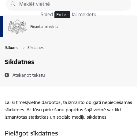
Pāriet uz lapas saturu
Spied
lai meklētu
Enter
Sākums
Sīkdatnes
Sīkdatnes
Atskaņot tekstu
Lai šī tīmekļvietne darbotos, tā izmanto obligāti nepieciešamās
sīkdatnes. Ar Jūsu piekrišanu papildus šajā vietnē var tikt
izmantotas statistikas un sociālo mediju sīkdatnes.
Pielāgot sīkdatnes