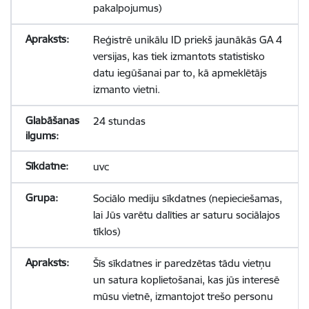
pakalpojumus)
Reģistrē unikālu ID priekš jaunākās GA 4
versijas, kas tiek izmantots statistisko
datu iegūšanai par to, kā apmeklētājs
izmanto vietni.
24 stundas
uvc
Sociālo mediju sīkdatnes (nepieciešamas,
lai Jūs varētu dalīties ar saturu sociālajos
tīklos)
Šīs sīkdatnes ir paredzētas tādu vietņu
un satura koplietošanai, kas jūs interesē
mūsu vietnē, izmantojot trešo personu