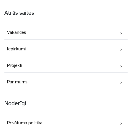
Kājene
Ātrās saites
Vakances
Iepirkumi
Projekti
Par mums
Noderīgi
Privātuma politika