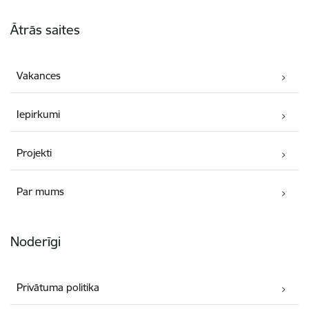
Kājene
Ātrās saites
Vakances
Iepirkumi
Projekti
Par mums
Noderīgi
Privātuma politika