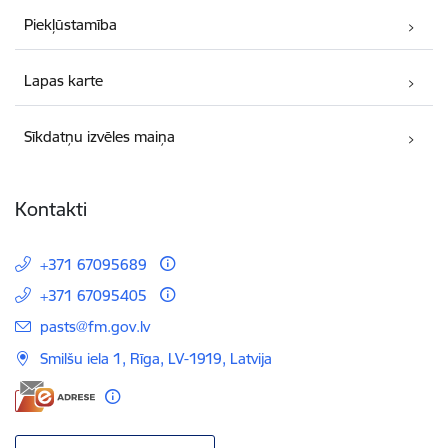
Piekļūstamība
Lapas karte
Sīkdatņu izvēles maiņa
Kontakti
+371 67095689
+371 67095405
E-pasts:
pasts@fm.gov.lv
Smilšu iela 1, Rīga, LV-1919, Latvija