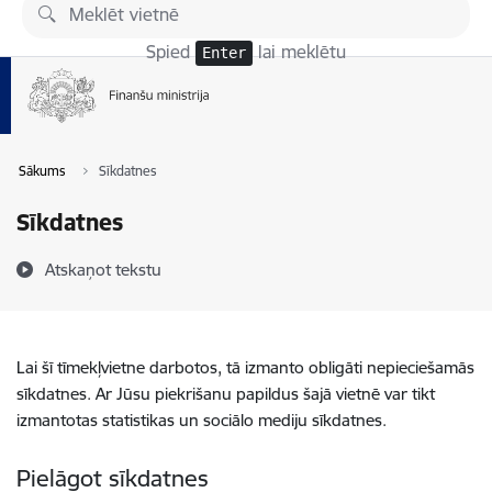
Pāriet uz lapas saturu
Spied
lai meklētu
Enter
Sākums
Sīkdatnes
Sīkdatnes
Atskaņot tekstu
Lai šī tīmekļvietne darbotos, tā izmanto obligāti nepieciešamās
sīkdatnes. Ar Jūsu piekrišanu papildus šajā vietnē var tikt
izmantotas statistikas un sociālo mediju sīkdatnes.
Pielāgot sīkdatnes