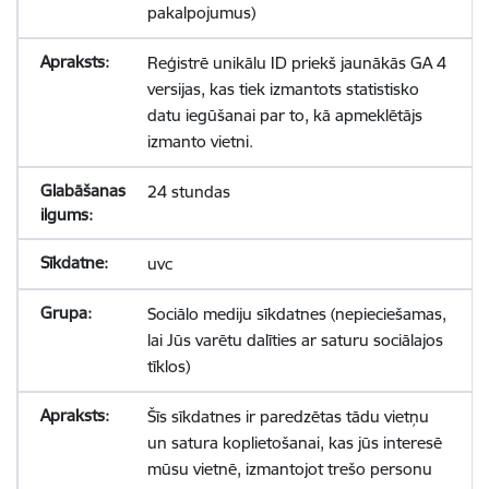
pakalpojumus)
Reģistrē unikālu ID priekš jaunākās GA 4
versijas, kas tiek izmantots statistisko
datu iegūšanai par to, kā apmeklētājs
izmanto vietni.
24 stundas
uvc
Sociālo mediju sīkdatnes (nepieciešamas,
lai Jūs varētu dalīties ar saturu sociālajos
tīklos)
Šīs sīkdatnes ir paredzētas tādu vietņu
un satura koplietošanai, kas jūs interesē
mūsu vietnē, izmantojot trešo personu