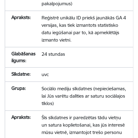
pakalpojumus)
Reģistrē unikālu ID priekš jaunākās GA 4
versijas, kas tiek izmantots statistisko
datu iegūšanai par to, kā apmeklētājs
izmanto vietni.
24 stundas
uvc
Sociālo mediju sīkdatnes (nepieciešamas,
lai Jūs varētu dalīties ar saturu sociālajos
tīklos)
Šīs sīkdatnes ir paredzētas tādu vietņu
un satura koplietošanai, kas jūs interesē
mūsu vietnē, izmantojot trešo personu