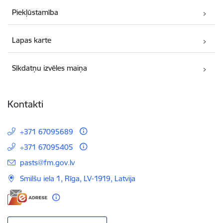
Piekļūstamība
Lapas karte
Sīkdatņu izvēles maiņa
Kontakti
+371 67095689
+371 67095405
E-pasts:
pasts@fm.gov.lv
Smilšu iela 1, Rīga, LV-1919, Latvija