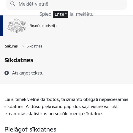
Pāriet uz lapas saturu
Spied
lai meklētu
Enter
Sākums
Sīkdatnes
Sīkdatnes
Atskaņot tekstu
Lai šī tīmekļvietne darbotos, tā izmanto obligāti nepieciešamās
sīkdatnes. Ar Jūsu piekrišanu papildus šajā vietnē var tikt
izmantotas statistikas un sociālo mediju sīkdatnes.
Pielāgot sīkdatnes