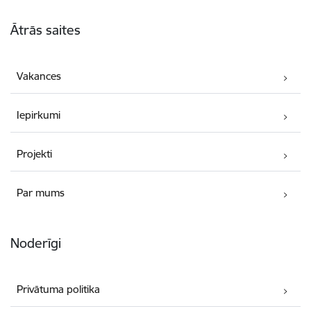
Kājene
Ātrās saites
Vakances
Iepirkumi
Projekti
Par mums
Noderīgi
Privātuma politika