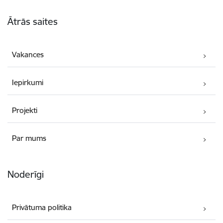
Kājene
Ātrās saites
Vakances
Iepirkumi
Projekti
Par mums
Noderīgi
Privātuma politika