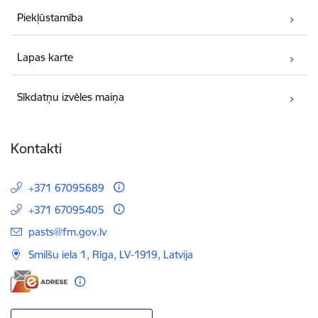
Piekļūstamība
Lapas karte
Sīkdatņu izvēles maiņa
Kontakti
+371 67095689
+371 67095405
E-pasts:
pasts@fm.gov.lv
Smilšu iela 1, Rīga, LV-1919, Latvija