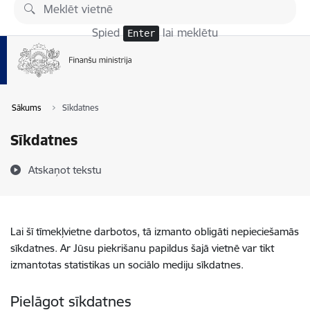
Pāriet uz lapas saturu
Spied
lai meklētu
Enter
Sākums
Sīkdatnes
Sīkdatnes
Atskaņot tekstu
Lai šī tīmekļvietne darbotos, tā izmanto obligāti nepieciešamās
sīkdatnes. Ar Jūsu piekrišanu papildus šajā vietnē var tikt
izmantotas statistikas un sociālo mediju sīkdatnes.
Pielāgot sīkdatnes