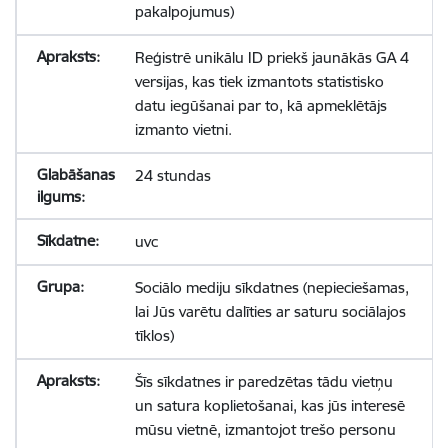
pakalpojumus)
Reģistrē unikālu ID priekš jaunākās GA 4
versijas, kas tiek izmantots statistisko
datu iegūšanai par to, kā apmeklētājs
izmanto vietni.
24 stundas
uvc
Sociālo mediju sīkdatnes (nepieciešamas,
lai Jūs varētu dalīties ar saturu sociālajos
tīklos)
Šīs sīkdatnes ir paredzētas tādu vietņu
un satura koplietošanai, kas jūs interesē
mūsu vietnē, izmantojot trešo personu