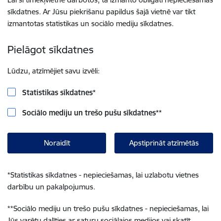
sīkdatnes. Ar Jūsu piekrišanu papildus šajā vietnē var tikt
izmantotas statistikas un sociālo mediju sīkdatnes.
Pielāgot sīkdatnes
Lūdzu, atzīmējiet savu izvēli:
Statistikas sīkdatnes
*
Sociālo mediju un trešo pušu sīkdatnes
**
Noraidīt
Apstiprināt atzīmētās
*
Statistikas sīkdatnes - nepieciešamas, lai uzlabotu vietnes
darbību un pakalpojumus.
**
Sociālo mediju un trešo pušu sīkdatnes - nepieciešamas, lai
Jūs varētu dalīties ar saturu sociālajos medijos vai skatīt