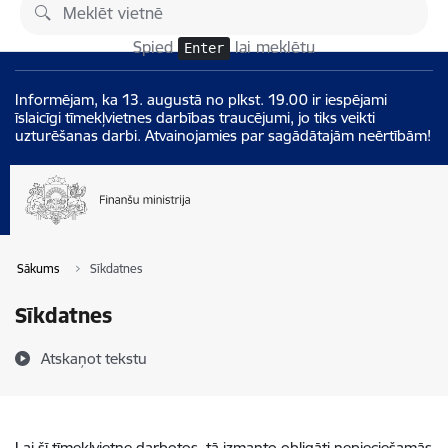
Pāriet uz lapas saturu
Izmaiņas
Spied
lai meklētu
Enter
Informējam, ka 13. augustā no plkst. 19.00 ir iespējami
īslaicīgi tīmekļvietnes darbības traucējumi, jo tiks veikti
uzturēšanas darbi. Atvainojamies par sagādātajām neērtībām!
Sākums
Sīkdatnes
Sīkdatnes
Atskaņot tekstu
Lai šī tīmekļvietne darbotos, tā izmanto obligāti nepieciešamās