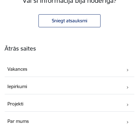
Vai šī informācija bija noderīga?
Sniegt atsauksmi
Kājene
Ātrās saites
Vakances
Iepirkumi
Projekti
Par mums