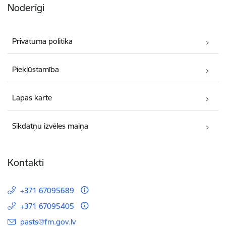
Noderīgi
Privātuma politika
Piekļūstamība
Lapas karte
Sīkdatņu izvēles maiņa
Kontakti
+371 67095689
+371 67095405
E-pasts:
pasts@fm.gov.lv