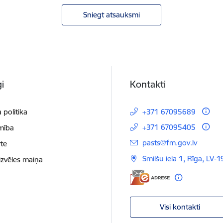
Sniegt atsauksmi
i
Kontakti
 politika
+371 67095689
+371 67095405
mība
E-pasts:
pasts@fm.gov.lv
te
Smilšu iela 1, Rīga, LV-1
izvēles maiņa
Visi kontakti