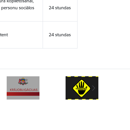
ura koplietošanai,
o personu sociālos
24 stundas
tent
24 stundas