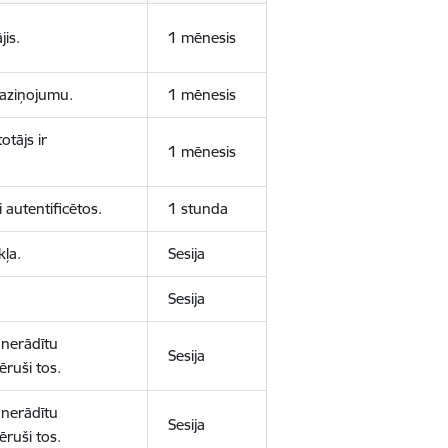
jis.
1 mēnesis
 paziņojumu.
1 mēnesis
otājs ir
1 mēnesis
 autentificētos.
1 stunda
kļa.
Sesija
Sesija
 nerādītu
Sesija
ēruši tos.
 nerādītu
Sesija
ēruši tos.