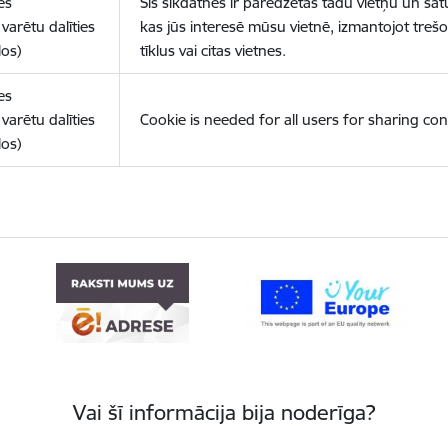
es
Šīs sīkdatnes ir paredzētas tādu vietņu un sat
varētu dalīties
kas jūs interesē mūsu vietnē, izmantojot treš
los)
tīklus vai citas vietnes.
es
varētu dalīties
Cookie is needed for all users for sharing con
los)
Vai šī informācija bija noderīga?