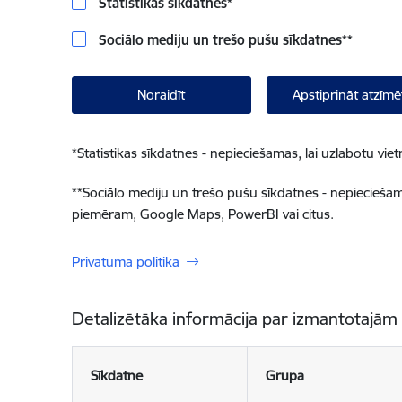
Statistikas sīkdatnes
*
Sociālo mediju un trešo pušu sīkdatnes
**
Noraidīt
Apstiprināt atzīmē
*
Statistikas sīkdatnes - nepieciešamas, lai uzlabotu v
**
Sociālo mediju un trešo pušu sīkdatnes - nepieciešamas
piemēram, Google Maps, PowerBI vai citus.
Privātuma politika
Detalizētāka informācija par izmantotajām
Sīkdatne
Grupa