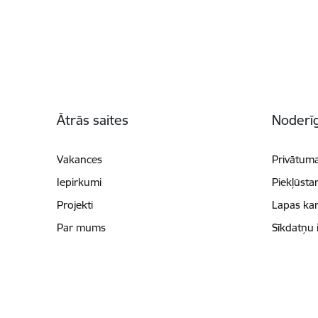
Kājene
Ātrās saites
Noderīg
Vakances
Privātuma
Iepirkumi
Piekļūsta
Projekti
Lapas kar
Par mums
Sīkdatņu 