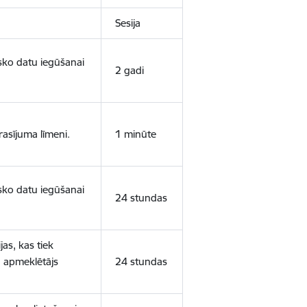
Sesija
isko datu iegūšanai
2 gadi
rasījuma līmeni.
1 minūte
isko datu iegūšanai
24 stundas
as, kas tiek
ā apmeklētājs
24 stundas