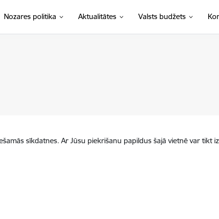
Nozares politika
Aktualitātes
Valsts budžets
Kon
iešamās sīkdatnes. Ar Jūsu piekrišanu papildus šajā vietnē var tikt i