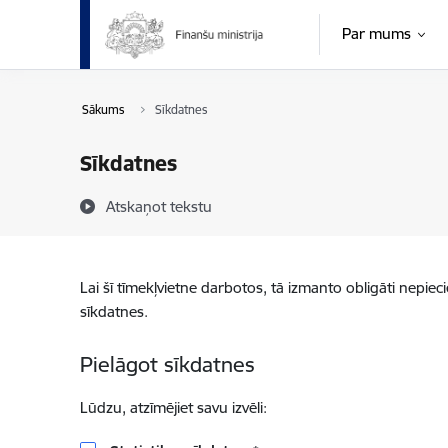
Pāriet uz lapas saturu
Par mums
Sākums
Sīkdatnes
Sīkdatnes
Atskaņot tekstu
Lai šī tīmekļvietne darbotos, tā izmanto obligāti nepiec
sīkdatnes.
Pielāgot sīkdatnes
Lūdzu, atzīmējiet savu izvēli: