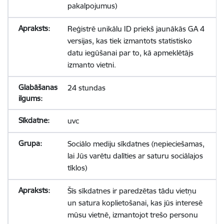
pakalpojumus)
Reģistrē unikālu ID priekš jaunākās GA 4
versijas, kas tiek izmantots statistisko
datu iegūšanai par to, kā apmeklētājs
izmanto vietni.
24 stundas
uvc
Sociālo mediju sīkdatnes (nepieciešamas,
lai Jūs varētu dalīties ar saturu sociālajos
tīklos)
Šīs sīkdatnes ir paredzētas tādu vietņu
un satura koplietošanai, kas jūs interesē
mūsu vietnē, izmantojot trešo personu