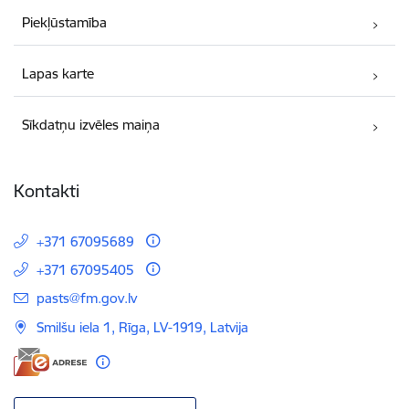
Piekļūstamība
Lapas karte
Sīkdatņu izvēles maiņa
Kontakti
+371 67095689
+371 67095405
E-pasts:
pasts@fm.gov.lv
Smilšu iela 1, Rīga, LV-1919, Latvija