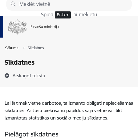
Pāriet uz lapas saturu
Spied
lai meklētu
Enter
Sākums
Sīkdatnes
Sīkdatnes
Atskaņot tekstu
Lai šī tīmekļvietne darbotos, tā izmanto obligāti nepieciešamās
sīkdatnes. Ar Jūsu piekrišanu papildus šajā vietnē var tikt
izmantotas statistikas un sociālo mediju sīkdatnes.
Pielāgot sīkdatnes