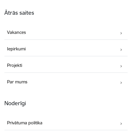
Kājene
Ātrās saites
Vakances
Iepirkumi
Projekti
Par mums
Noderīgi
Privātuma politika