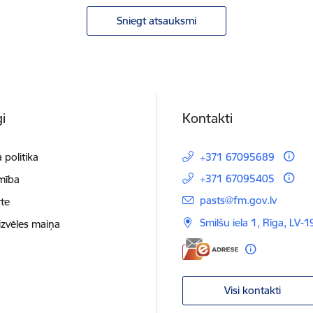
Sniegt atsauksmi
i
Kontakti
 politika
+371 67095689
+371 67095405
mība
E-pasts:
pasts@fm.gov.lv
te
Smilšu iela 1, Rīga, LV-1
izvēles maiņa
Visi kontakti