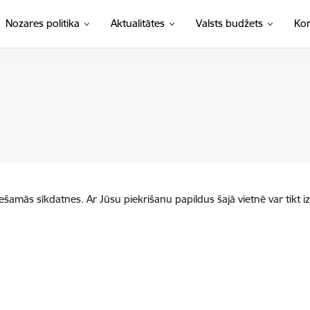
Nozares politika
Aktualitātes
Valsts budžets
Kon
iešamās sīkdatnes. Ar Jūsu piekrišanu papildus šajā vietnē var tikt i