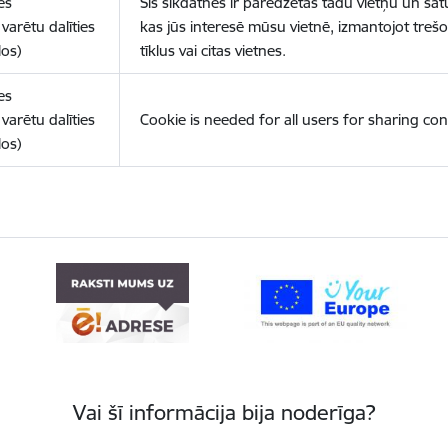
es
Šīs sīkdatnes ir paredzētas tādu vietņu un sat
varētu dalīties
kas jūs interesē mūsu vietnē, izmantojot treš
los)
tīklus vai citas vietnes.
es
varētu dalīties
Cookie is needed for all users for sharing con
los)
Vai šī informācija bija noderīga?