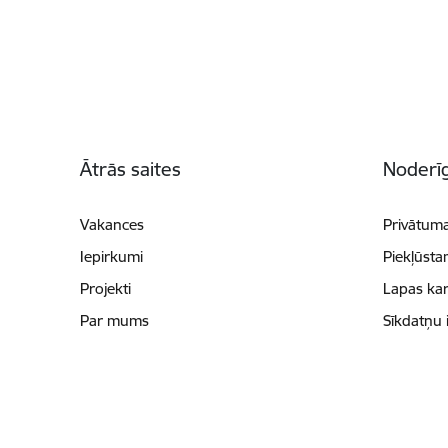
Kājene
Ātrās saites
Noderīg
Vakances
Privātuma
Iepirkumi
Piekļūsta
Projekti
Lapas kar
Par mums
Sīkdatņu 