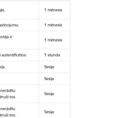
jis.
1 mēnesis
 paziņojumu.
1 mēnesis
otājs ir
1 mēnesis
 autentificētos.
1 stunda
kļa.
Sesija
Sesija
 nerādītu
Sesija
ēruši tos.
 nerādītu
Sesija
ēruši tos.