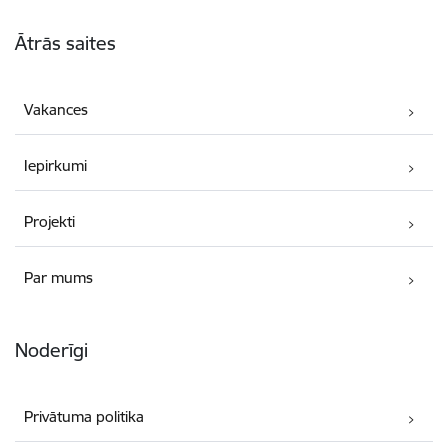
Kājene
Ātrās saites
Vakances
Iepirkumi
Projekti
Par mums
Noderīgi
Privātuma politika