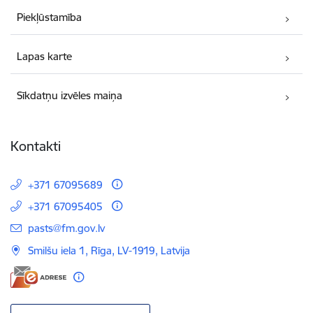
Piekļūstamība
Lapas karte
Sīkdatņu izvēles maiņa
Kontakti
+371 67095689
+371 67095405
E-pasts:
pasts@fm.gov.lv
Smilšu iela 1, Rīga, LV-1919, Latvija