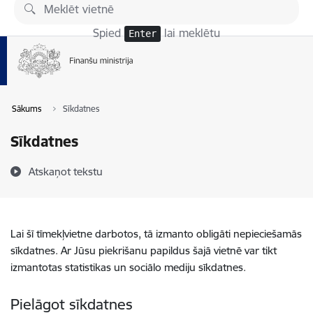
Pāriet uz lapas saturu
Spied
lai meklētu
Enter
Sākums
Sīkdatnes
Sīkdatnes
Atskaņot tekstu
Lai šī tīmekļvietne darbotos, tā izmanto obligāti nepieciešamās
sīkdatnes. Ar Jūsu piekrišanu papildus šajā vietnē var tikt
izmantotas statistikas un sociālo mediju sīkdatnes.
Pielāgot sīkdatnes