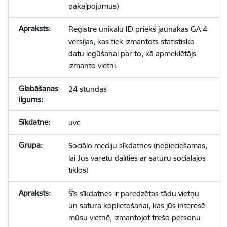
pakalpojumus)
Reģistrē unikālu ID priekš jaunākās GA 4
versijas, kas tiek izmantots statistisko
datu iegūšanai par to, kā apmeklētājs
izmanto vietni.
24 stundas
uvc
Sociālo mediju sīkdatnes (nepieciešamas,
lai Jūs varētu dalīties ar saturu sociālajos
tīklos)
Šīs sīkdatnes ir paredzētas tādu vietņu
un satura koplietošanai, kas jūs interesē
mūsu vietnē, izmantojot trešo personu